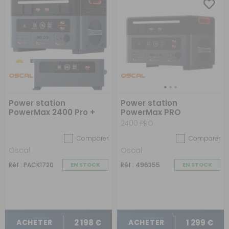
Power station
Power station
PowerMax 2400 Pro +
PowerMax PRO
Batterie d'extension
2400 PRO
BP2400 Pro
Comparer
Comparer
Oscal
Oscal
Réf : PACK1720
EN STOCK
Réf : 496355
EN STOCK
2 198 €
1 299 €
ACHETER
ACHETER