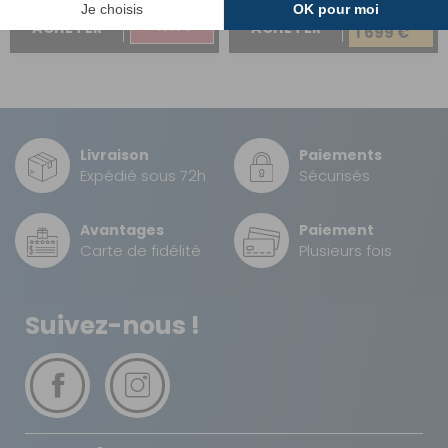
1 899 €
ACHETER
ACHETER
1 399 €
1 699 €
Livraison
Paiements
Expédié sous 72h
Sécurisés
Avantages
Paiement
Carte de fidélité
Plusieurs fois
Suivez-nous !