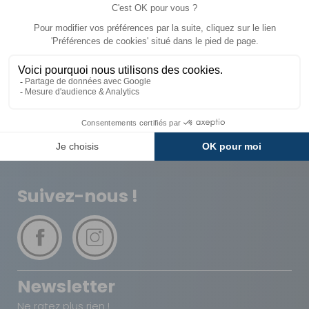
Livraison
Paiements
Expédié sous 72h
Sécurisés
Avantages
Paiement
Carte de fidélité
Plusieurs fois
Suivez-nous !
Newsletter
Ne ratez plus rien !