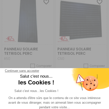
PANNEAU SOLAIRE
PANNEAU SOLAIRE
TETRISOL PERC
TETRISOL PERC
R50
C50
Comparer
Comparer
Eza
Eza
Réf : 418179
EN STOCK
Réf : 418180
EN STOCK
79 €
79 €
ACHETER
ACHETER