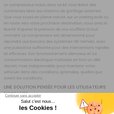
Le compresseur inclus dans ce kit vous libère des
contraintes liées aux stations de gonflage externes.
Que vous soyez en pleine nature, sur un parking isolé ou
en route vers votre prochaine destination, vous avez la
liberté d’ajuster la pression de vos soufflets à tout
moment. Le compresseur est dimensionné pour
répondre aux besoins des systèmes VB-SemiAir, avec
une puissance suffisante pour des interventions rapides
et efficaces. Son fonctionnement silencieux et sa
consommation électrique maîtrisée en font un allié
discret, mais indispensable, pour maintenir votre
véhicule dans des conditions optimales, quelles que
soient les conditions.
UNE SOLUTION PENSÉE POUR LES UTILISATEURS
EXIGEANTS
Ce kit s’adresse aux camping-caristes et caravaniers
qui ne transigent pas sur la qualité et la fiabilité de leur
équipement. Il complète parfaitement les ensembles