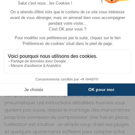
de base VB à deux circuits, en ajoutant une couche de
contrôle et de flexibilité. Que vous prépariez votre
véhicule pour l’hivernage, que vous partiez pour un
road-trip de plusieurs semaines ou que vous cheriez
simplement à optimiser votre confort au quotidien, ce
système vous donne les moyens d’agir en toute
sérénité. Les matériaux robustes et la conception
soignée garantissent une longue durée de vie, même
dans des conditions d’utilisation intensives.
INSTALLATION ET UTILISATION SANS TRACAS
L’installation de ce kit ne nécessite pas de
compétences techniques avancées, mais une bonne
compréhension de votre système de suspension
pneumatique. Les instructions détaillées fournies vous
guident pas à pas, depuis le montage des manomètres
jusqu’à la connexion du compresseur. Une fois en place,
l’utilisation est intuitive : un simple coup d’œil aux jauges
et quelques ajustements suffisent pour adapter votre