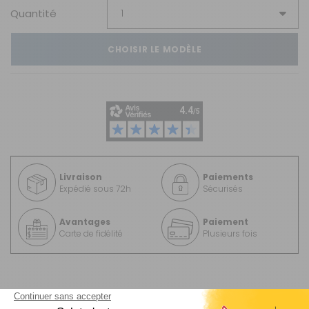
Quantité
CHOISIR LE MODÈLE
Livraison
Paiements
Expédié sous 72h
Sécurisés
Avantages
Paiement
Carte de fidélité
Plusieurs fois
MODÈLE(S)
DU PRODUIT - KIT RESSORTS