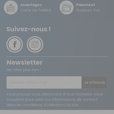
Avantages
Paiement
DPD à domicile
Carte de fidélité
Plusieurs fois
10 €
2 à 3 jours ouvrés
TNT Express
Suivez-nous !
15 €
1 à 2 jours ouvrés
Retour simple sous 14 jours :
Vous avez changé d'avis ?
Newsletter
Retournez nous vos achats en utilisant le bon de retour.
Ne ratez plus rien !
Je m'inscris
Vous pouvez vous désinscrire à tout moment. Vous
trouverez pour cela nos informations de contact
dans les conditions d'utilisation du site.