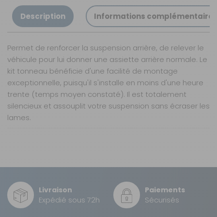
Description
Informations complémentaire
Permet de renforcer la suspension arrière, de relever le
véhicule pour lui donner une assiette arrière normale. Le
kit tonneau bénéficie d'une facilité de montage
exceptionnelle, puisqu'il s'installe en moins d'une heure
trente (temps moyen constaté). Il est totalement
silencieux et assouplit votre suspension sans écraser les
lames.
Nos modes de livraison
Livraison en MAGASIN
GRATUIT
Sous 3 heures pour un produit disponible
Livraison
Paiements
DPD Relais
Expédié sous 72h
Sécurisés
4,99 €
2 à 3 jours ouvrés