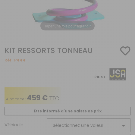
Taper une fois pour agrandir
KIT RESSORTS TONNEAU
Réf :
P444
Plus de détails
459 €
TTC
A partir de :
Être informé d'une baisse de prix
Véhicule