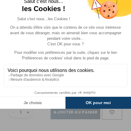
TONNEAU
Ford pont
- 23%
carré
Référence :
920703
Véhicule :
Ford
pont carré
Prix :
598 €
TTC
459 €
TTC
Disponibilité :
Livraison à Domicile
Indisponible
Retrait magasin uniquement (maximum : 1)
Retrait Magasin
DISPONIBLE IMMÉDIATEMENT
DANS 4 MAGASIN(S)
AJOUTER AU PANIER