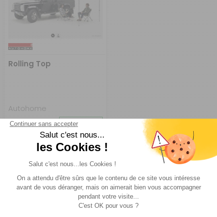
Rolling Top
Autohome
Réf : P004809
EN STOCK
A partir de :
CHOISIR LE
374 €
MODÈLE