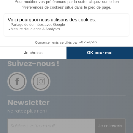
Livraison
Paiements
Expédié sous 72h
Sécurisés
Avantages
Paiement
Carte de fidélité
Plusieurs fois
Suivez-nous !
Newsletter
Ne ratez plus rien !
Je m'inscris