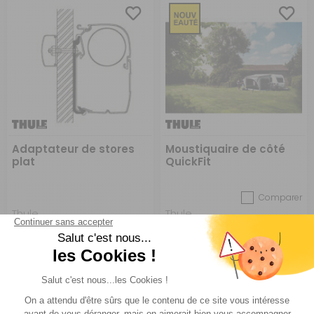
Adaptateur de stores
Moustiquaire de côté
plat
QuickFit
Comparer
Thule
Thule
Réf : P4441
EN STOCK
Réf : 740359
SUR
COMMANDE
A partir de :
CHOISIR LE
167 €
ACHETER