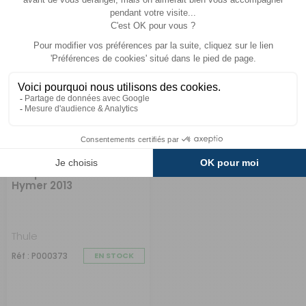
150 €
MODÈLE
Adaptateur de stores
Hymer 2013
Thule
Réf : P000373
EN STOCK