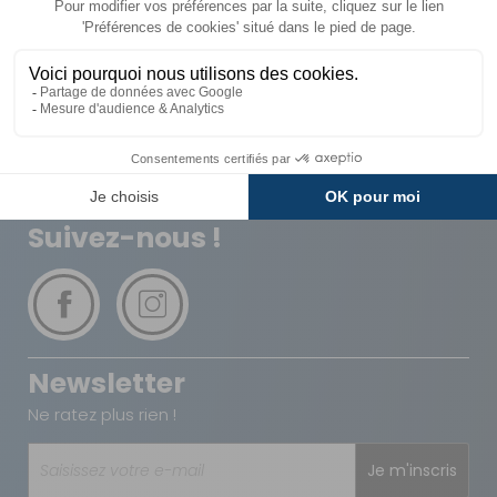
Livraison
Paiements
Expédié sous 72h
Sécurisés
Avantages
Paiement
Carte de fidélité
Plusieurs fois
Suivez-nous !
Newsletter
Ne ratez plus rien !
Je m'inscris