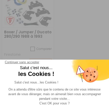
Boxer / Jumper / Ducato
280/290 1988 à 1993
Comparer
Firestone
Réf : 030108
DESTOCKAGE
583 €
ACHETER
369 €