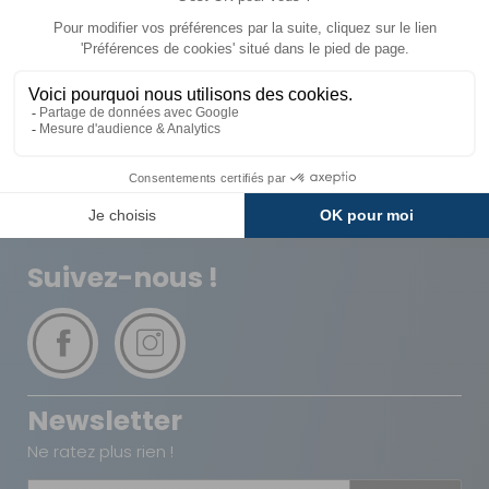
Livraison
Paiements
Expédié sous 72h
Sécurisés
Avantages
Paiement
Carte de fidélité
Plusieurs fois
Suivez-nous !
Newsletter
Ne ratez plus rien !