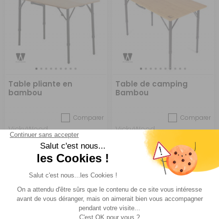
Table pliante en
Table de camping
bambou
Bambou
Comparer
Comparer
VickyWood
VickyWood
Réf : 697345
SUR
Réf : 697388
EN ARRIVAGE
COMMANDE
130 €
130,14 €
ACHETER
ACHETER