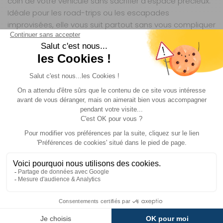
coin de votre véhicule sans sacrifier d’espace précieux.
Idéale pour les road-trips ou les escapades
improvisées, elle vous suit partout sans vous compliquer
la vie. Son système de pliage robuste et intuitif garantit
une manipulation rapide, même avec des mains
occupées par d’autres équipements.
UNE COMPATIBILITÉ PARFAITE AVEC L’UNIVERS
DOMETIC
Pensée pour s’intégrer naturellement à votre
équipement Dometic, cette table se marie idéalement
avec les bancs et chaises de la marque, créant un
ensemble cohérent et fonctionnel. Que vous l’utilisiez en
complément de votre cuisine de camping ou comme
surface d’appoint pour vos pauses café, elle renforce
votre confort sans déséquilibrer votre installation. Son
design sobre et ses matériaux de qualité en font un
accessoire intemporel, qui s’adapte aussi bien aux
séjours en bord de mer qu’aux haltes en montagne.