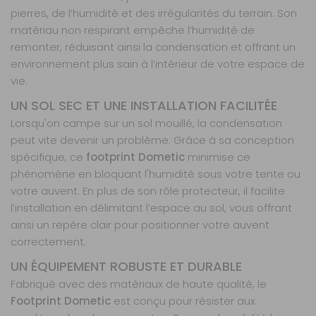
Modèle :
Club
pierres, de l’humidité et des irrégularités du terrain. Son
260
matériau non respirant empêche l’humidité de
Prix :
47,99 €
TTC
remonter, réduisant ainsi la condensation et offrant un
Disponibilité :
Livraison à Domicile
environnement plus sain à l’intérieur de votre espace de
Sur commande : Contactez-nous au 04 68
vie.
41 42 42
Retrait Magasin
UN SOL SEC ET UNE INSTALLATION FACILITÉE
Sur commande
Contactez-nous au
Lorsqu'on campe sur un sol mouillé, la condensation
04 68 41 42 42
peut vite devenir un problème. Grâce à sa conception
spécifique, ce
footprint Dometic
minimise ce
AJOUTER AU PANIER
phénomène en bloquant l'humidité sous votre tente ou
votre auvent. En plus de son rôle protecteur, il facilite
Club 330
l’installation en délimitant l’espace au sol, vous offrant
Référence :
ainsi un repère clair pour positionner votre auvent
856148
correctement.
Modèle :
Club
UN ÉQUIPEMENT ROBUSTE ET DURABLE
330
Fabriqué avec des matériaux de haute qualité, le
Prix :
52,99 €
TTC
Footprint Dometic
est conçu pour résister aux
Disponibilité :
Livraison à Domicile