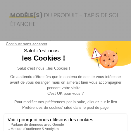
MODÈLE(S)
DU PRODUIT - TAPIS DE SOL
ÉTANCHE
Annexe
Référence :
856145
Modèle :
Annexe
Prix :
34,99 €
TTC
Disponibilité :
Livraison à Domicile
Sur commande : Contactez-nous au 04 68
41 42 42
Voir plus +
Retrait Magasin
Sur commande
Contactez-nous au
04 68 41 42 42
Description
Informations complémentaire
AJOUTER AU PANIER