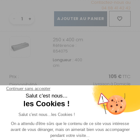
Contactez-nous au
04 68 41 42 42
AJOUTER AU PANIER
250 x 400 cm
Référence :
854075
Longueur :
400
cm
Prix :
105 €
TTC
Disponibilité :
Livraison à Domicile
Sur commande : Contactez-nous au 04 68
41 42 42
Retrait Magasin
Sur commande
Contactez-nous au
04 68 41 42 42
AJOUTER AU PANIER