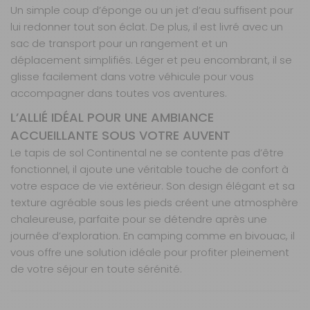
Un simple coup d’éponge ou un jet d’eau suffisent pour
lui redonner tout son éclat. De plus, il est livré avec un
sac de transport pour un rangement et un
déplacement simplifiés. Léger et peu encombrant, il se
glisse facilement dans votre véhicule pour vous
accompagner dans toutes vos aventures.
L’ALLIÉ IDÉAL POUR UNE AMBIANCE
ACCUEILLANTE SOUS VOTRE AUVENT
Le tapis de sol Continental ne se contente pas d’être
fonctionnel, il ajoute une véritable touche de confort à
votre espace de vie extérieur. Son design élégant et sa
texture agréable sous les pieds créent une atmosphère
chaleureuse, parfaite pour se détendre après une
journée d’exploration. En camping comme en bivouac, il
vous offre une solution idéale pour profiter pleinement
de votre séjour en toute sérénité.
Nos modes de livraison
Matériau respirant : ne retient pas l’humidité et
Confort et propreté sous votre auvent