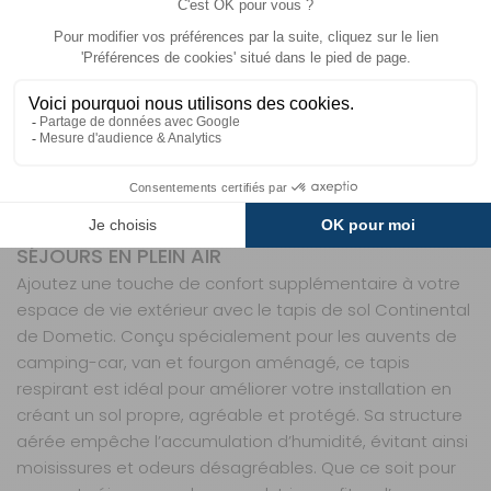
Description
+ produits
Informations
TAPIS DE SOL CONTINENTAL DOMETIC –
CONFORT ET PROTECTION POUR VOTRE
AUVENT
UN SOL CONFORTABLE ET PRATIQUE POUR VOS
SÉJOURS EN PLEIN AIR
Ajoutez une touche de confort supplémentaire à votre
espace de vie extérieur avec le tapis de sol Continental
de Dometic. Conçu spécialement pour les auvents de
camping-car, van et fourgon aménagé, ce tapis
respirant est idéal pour améliorer votre installation en
créant un sol propre, agréable et protégé. Sa structure
aérée empêche l’accumulation d’humidité, évitant ainsi
moisissures et odeurs désagréables. Que ce soit pour