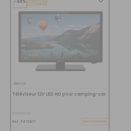
-58%
Retour simple sous 14 jours :
Vous avez changé d'avis ?
Retournez nous vos achats en utilisant le bon de retour.
Téléviseur 12V LED HD pour camping-car
Inovtech
Réf : P472617
DESTOCKAGE