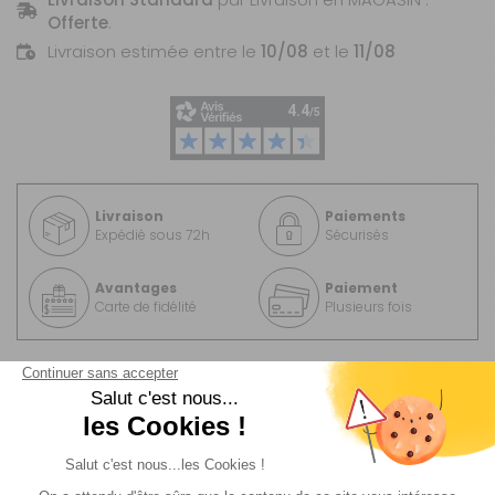
Offerte
.
Livraison estimée entre le
10/08
et le
11/08
Livraison
Paiements
Expédié sous 72h
Sécurisés
Avantages
Paiement
Carte de fidélité
Plusieurs fois
Description
Informations complémentaire