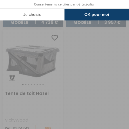
A partir de :
A partir de :
CHOISIR LE
CHOISIR LE
4 739 €
3 957 €
MODÈLE
MODÈLE
Tente de toit Hazel
VickyWood
Réf : P974743
SUR