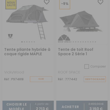
-9%
Tente pliante hybride à
Tente de toit Roof
coque rigide MAPLE
Space 2 Série 1
Comparer
VickyWood
ROOF SPACE
Réf : P974818
SUR
Réf : 777442
DESTOCKAGE
COMMANDE
A partir de :
3 499,99 €
CHOISIR LE
ACHETER
2 713 €
3 150 €
MODÈLE