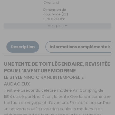
Overland
Dimension de
couchage (Lxl)
:
170 x 210 cm
Voir plus +
Coloris de la
toile :
Anthracite
Matière de la
Description
Informations complémentaire
toile :
K200
Ouverture :
Portefeuille
UNE TENTE DE TOIT LÉGENDAIRE, REVISITÉE
Prix :
3 243 €
TTC
POUR L’AVENTURE MODERNE
Disponibilité :
Livraison à Domicile
LE STYLE NINO CIRANI, INTEMPOREL ET
DISPONIBLE EN LIVRAISON : EN STOCK
AUDACIEUX
Retrait Magasin
DISPONIBLE IMMÉDIATEMENT
Héritière directe du célèbre modèle Air-Camping de
DANS 1 MAGASIN(S)
1958 utilisé par Nino Cirani, la tente Overland incarne une
AJOUTER AU PANIER
tradition de voyage et d’aventure. Elle s’offre aujourd’hui
un nouveau souffle avec des couleurs modernes et
séduisantes qui en font un choix à la fois vintage et