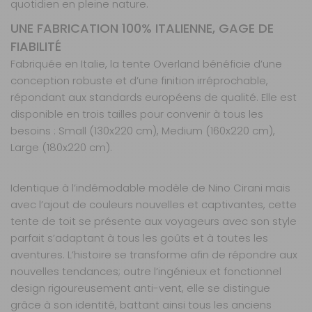
quotidien en pleine nature.
Matière de la
UNE FABRICATION 100% ITALIENNE, GAGE DE
toile :
K200
FIABILITÉ
Ouverture :
Portefeuille
Fabriquée en Italie, la tente Overland bénéficie d’une
conception robuste et d’une finition irréprochable,
Prix :
3 064 €
TTC
répondant aux standards européens de qualité. Elle est
Disponibilité :
Livraison à Domicile
disponible en trois tailles pour convenir à tous les
Sur commande : Contactez-nous au 04 68
41 42 42
besoins : Small (130x220 cm), Medium (160x220 cm),
Retrait Magasin
Large (180x220 cm).
Sur commande
Contactez-nous au
04 68 41 42 42
Identique à l’indémodable modèle de Nino Cirani mais
AJOUTER AU PANIER
avec l’ajout de couleurs nouvelles et captivantes, cette
tente de toit se présente aux voyageurs avec son style
parfait s’adaptant à tous les goûts et à toutes les
Small coloris
aventures. L’histoire se transforme afin de répondre aux
- 3%
bordeaux
nouvelles tendances; outre l’ingénieux et fonctionnel
Référence :
design rigoureusement anti-vent, elle se distingue
777851
grâce à son identité, battant ainsi tous les anciens
Modèle :