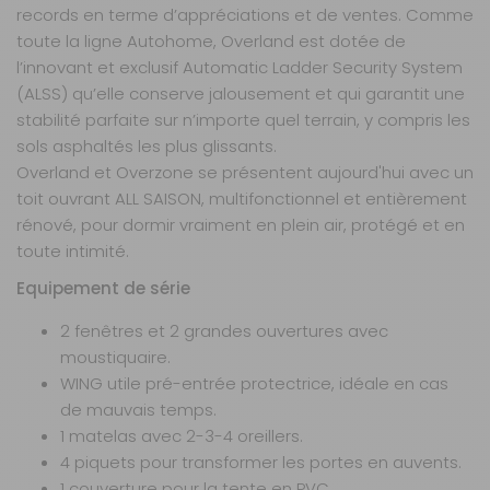
records en terme d’appréciations et de ventes. Comme
Explorer
toute la ligne Autohome, Overland est dotée de
Dimension de
l’innovant et exclusif Automatic Ladder Security System
couchage (Lxl)
:
120 x 210 cm
(ALSS) qu’elle conserve jalousement et qui garantit une
Coloris de la
stabilité parfaite sur n’importe quel terrain, y compris les
toile :
Rouge
sols asphaltés les plus glissants.
Matière de la
Overland et Overzone se présentent aujourd'hui avec un
toile :
K200
toit ouvrant ALL SAISON, multifonctionnel et entièrement
Ouverture :
rénové, pour dormir vraiment en plein air, protégé et en
Portefeuille
toute intimité.
Prix :
2 232 €
TTC
Equipement de série
2 161 €
TTC
Disponibilité :
Livraison à Domicile
2 fenêtres et 2 grandes ouvertures avec
DISPONIBLE EN LIVRAISON : EN STOCK
moustiquaire.
Retrait Magasin
WING utile pré-entrée protectrice, idéale en cas
Sur commande
Contactez-nous au
de mauvais temps.
04 68 41 42 42
1 matelas avec 2-3-4 oreillers.
4 piquets pour transformer les portes en auvents.
AJOUTER AU PANIER
1 couverture pour la tente en PVC.