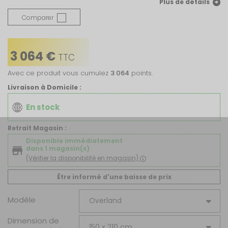
Plus de détails
Comparer
3 064 €
TTC
Avec ce produit vous cumulez
3 064
points.
Livraison à Domicile :
En stock
Retrait Magasin :
Disponible immédiatement
dans 1 magasin(s)
(Vérifier la disponibilité en magasin)
Être informé d'une baisse de prix
Modèle
Dimension de