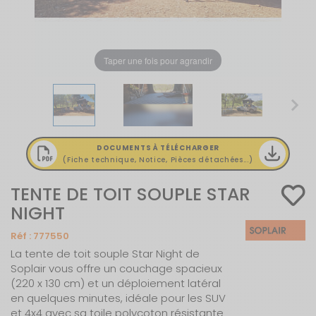
Taper une fois pour agrandir
DOCUMENTS À TÉLÉCHARGER
(Fiche technique, Notice, Pièces détachées...)
TENTE DE TOIT SOUPLE STAR
NIGHT
Réf :
777550
La tente de toit souple Star Night de
Soplair vous offre un couchage spacieux
(220 x 130 cm) et un déploiement latéral
en quelques minutes, idéale pour les SUV
et 4x4 avec sa toile polycoton résistante