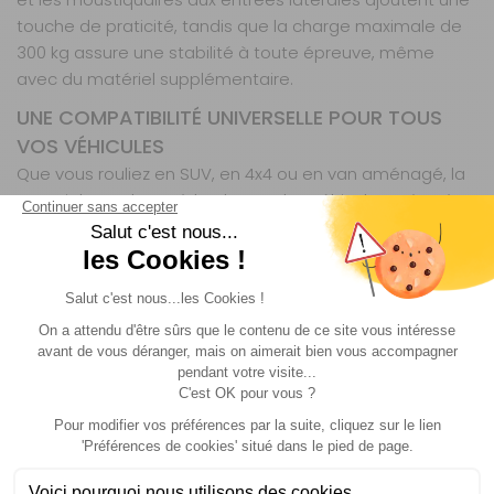
touche de praticité, tandis que la charge maximale de
300 kg assure une stabilité à toute épreuve, même
avec du matériel supplémentaire.
UNE COMPATIBILITÉ UNIVERSELLE POUR TOUS
VOS VÉHICULES
Que vous rouliez en SUV, en 4x4 ou en van aménagé, la
Star Night s’adapte à la plupart des véhicules grâce à
son système de fixation polyvalent. Ses dimensions
pliées (110 x 130 x 32 cm) et son poids de 58,8 kg la
rendent compatible avec les galeries de toit standard,
sans nécessiter d’équipement spécifique. Son
déploiement latéral évite les contraintes liées à la
hauteur du véhicule, tant que celle-ci ne dépasse pas
2,30 m. Une fois installée, elle ne gêne pas l’accès au
coffre et se fond discrètement dans le profil de votre
voiture, prête à être déployée à tout moment. Son
design sobre, avec une toile grise et une protection
noire, s’intègre naturellement à tous les styles de