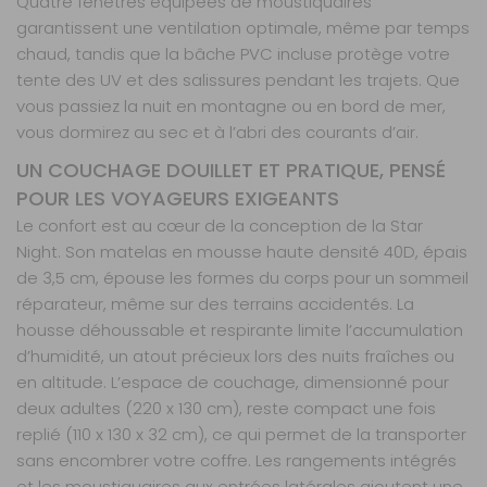
Quatre fenêtres équipées de moustiquaires
garantissent une ventilation optimale, même par temps
chaud, tandis que la bâche PVC incluse protège votre
tente des UV et des salissures pendant les trajets. Que
vous passiez la nuit en montagne ou en bord de mer,
vous dormirez au sec et à l’abri des courants d’air.
UN COUCHAGE DOUILLET ET PRATIQUE, PENSÉ
POUR LES VOYAGEURS EXIGEANTS
Le confort est au cœur de la conception de la Star
Night. Son matelas en mousse haute densité 40D, épais
de 3,5 cm, épouse les formes du corps pour un sommeil
réparateur, même sur des terrains accidentés. La
housse déhoussable et respirante limite l’accumulation
d’humidité, un atout précieux lors des nuits fraîches ou
en altitude. L’espace de couchage, dimensionné pour
deux adultes (220 x 130 cm), reste compact une fois
replié (110 x 130 x 32 cm), ce qui permet de la transporter
sans encombrer votre coffre. Les rangements intégrés
et les moustiquaires aux entrées latérales ajoutent une