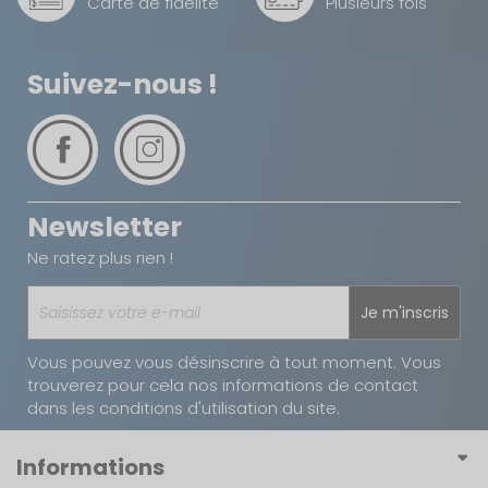
Carte de fidélité
Plusieurs fois
coffre pour le reste de votre équipement, tout en
supportant une charge maximale de 300 kg pour
Dimension de
220 x 130 cm
une utilisation sans souci en duo ou en famille.
couchage (Lxl) :
Suivez-nous !
EAN :
3700628283096
Newsletter
Ne ratez plus rien !
Je m'inscris
Vous pouvez vous désinscrire à tout moment. Vous
trouverez pour cela nos informations de contact
dans les conditions d'utilisation du site.
Informations