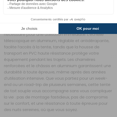
véhicules.
UN ÉQUIPEMENT COMPLET POUR DES
AVENTURES SANS SOUCI
La Star Night est livrée prête à l’emploi, avec tout le
nécessaire pour une utilisation immédiate. L’échelle
télescopique en aluminium, réglable et antidérapante,
facilite l’accès à la tente, tandis que la housse de
transport en PVC haute résistance protège votre
équipement pendant les trajets. Les charnières
renforcées et le châssis en aluminium garantissent une
durabilité à toute épreuve, même après des années
d’utilisation intensive. Que vous partiez pour un week-
end ou un road-trip de plusieurs semaines, cette tente
de toit souple vous accompagne sans vous compliquer
la vie : pas de montage fastidieux, pas de compromis
sur le confort, et une résistance à toute épreuve pour
des nuits sereines, où que vous soyez.