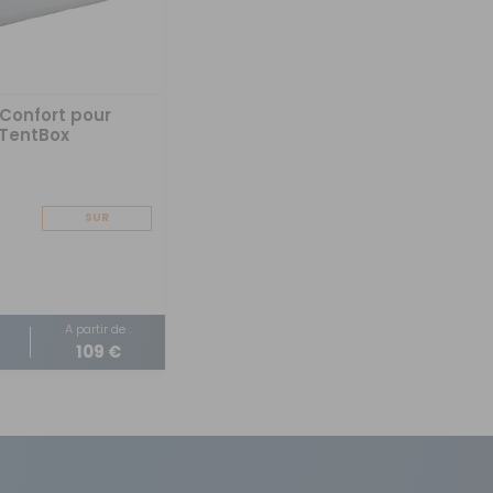
Confort pour
 TentBox
SUR
COMMANDE
A partir de :
109 €