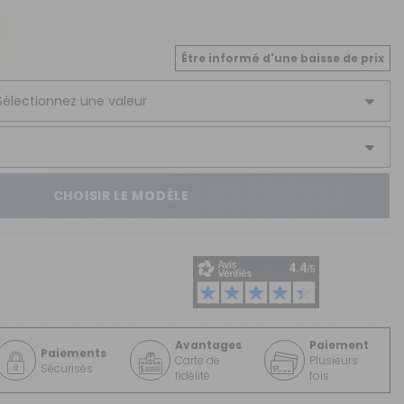
CRÉER UN COMPTE
ou
Être informé d'une baisse de prix
SUIVI DE COMMANDE INVITÉ
CHOISIR LE MODÈLE
Avantages
Paiement
Paiements
Carte de
Plusieurs
Sécurisés
fidélité
fois