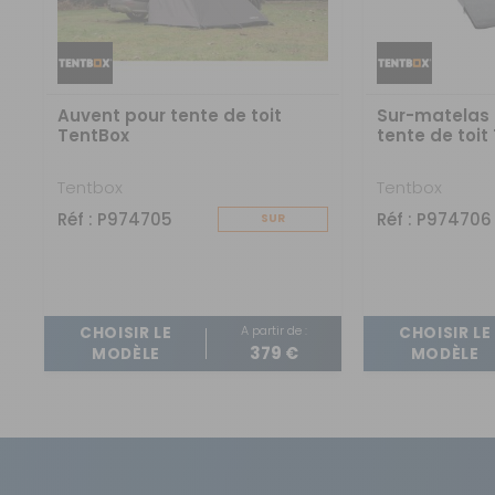
Auvent pour tente de toit
Sur-matelas 
TentBox
tente de toit
Tentbox
Tentbox
Réf : P974705
Réf : P974706
SUR
COMMANDE
A partir de :
CHOISIR LE
CHOISIR LE
379 €
MODÈLE
MODÈLE