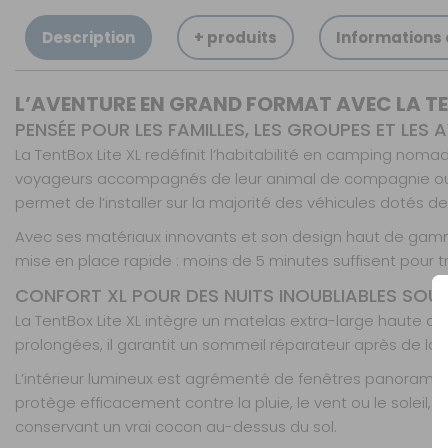
Description
+ produits
Informations
L’AVENTURE EN GRAND FORMAT AVEC LA TEN
PENSÉE POUR LES FAMILLES, LES GROUPES ET LES 
La TentBox Lite XL redéfinit l’habitabilité en camping noma
voyageurs accompagnés de leur animal de compagnie ou ce
permet de l’installer sur la majorité des véhicules dotés de
Avec ses matériaux innovants et son design haut de gamme,
mise en place rapide : moins de 5 minutes suffisent pour
CONFORT XL POUR DES NUITS INOUBLIABLES SOUS 
La TentBox Lite XL intègre un matelas extra-large haute 
prolongées, il garantit un sommeil réparateur après de l
L’intérieur lumineux est agrémenté de fenêtres panoramiqu
protège efficacement contre la pluie, le vent ou le soleil,
conservant un vrai cocon au-dessus du sol.