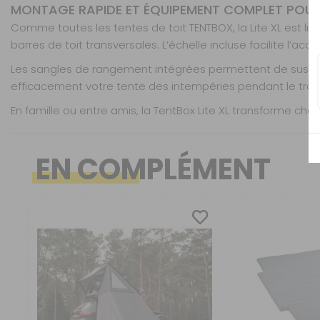
MONTAGE RAPIDE ET ÉQUIPEMENT COMPLET POUR P
Comme toutes les tentes de toit TENTBOX, la Lite XL est li
barres de toit transversales. L’échelle incluse facilite l’acc
Les sangles de rangement intégrées permettent de suspendr
efficacement votre tente des intempéries pendant le traje
En famille ou entre amis, la TentBox Lite XL transforme 
Nos modes de livraison
Capacité : jusqu’à 4 adultes
Grand espace intérieur
EN COMPLÉMENT
Matelas extra-large en mousse haute densité
Idéal familles ou groupes
Double-toit amovible inclus
Matelas ultra-confort XL
Livraison en MAGASIN
Fenêtres panoramiques avec moustiquaire
Ventilation optimale
Compatible avec la majorité des barres de toit transve
Montage express
Transporteur gros volume
Housse de transport étanche et résistante
Vue panoramique
Échelle télescopique incluse
Protection toutes saisons
Retour simple sous 14 jours :
Sangles de rangement internes
Compatible animaux de compagnie
Vous avez changé d'avis ?
Retournez nous vos achats en utilisant le bon de retour.