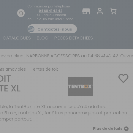
Commander par téléphone
04 68 41 42 42
Du lundi au samedi
de 09h à 18h sans interruption
Contactez-nous
TROUVER UN MAGASIN
SE CONNECTER
CATALOGUES
BLOG
PIÈCES DÉTACHÉES
Trouvez le magasin le plus proche et profitez
E-mail ou numéro client ou numéro fidélité
d'offres exclusives !
 client NARBONNE ACCESSOIRES au 04 68 41 42 42. Ouvert du l
s amovibles
Tentes de toit
Mot de passe
OIT
ou
TE XL
AUTOUR DE MOI
Mot de passe oublié
Rester connecté(e)
e, la TentBox Lite XL accueille jusqu’à 4 adultes.
 de 5 min, matelas XL, fenêtres panoramiques et protection
SE CONNECTER
amper partout.
Plus de détails