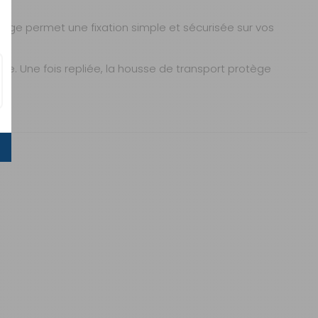
ntage permet une fixation simple et sécurisée sur vos
te. Une fois repliée, la housse de transport protège
Sous 3 heures pour un produit disponible
2 à 3 jours ouvrés