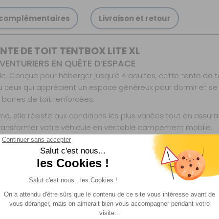
 complémentaires
Livraison et retour
TE DE TOIT TENTBOX LITE XL
AVENTURIERS EN QUÊTE D’ESPACE
de. Conçue pour héberger jusqu’à 4 adultes, cette tente de to
ux qui apprécient un espace généreux pour dormir et se d
 barres de toit renforcées.
 elle résiste aux conditions les plus variées tout en assur
 transformer votre véhicule en véritable campement mobile.
LES ÉTOILES
densité, suffisamment spacieux pour accueillir confortablem
ongues journées de route ou de randonnée.
es, offrant une ventilation efficace et une vue imprenable s
 assurant un confort thermique optimal en toutes saisons. C’e