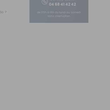
04 68 41 42 42
e ?
de 09h à 18h du lundi au samedi
sans interruption