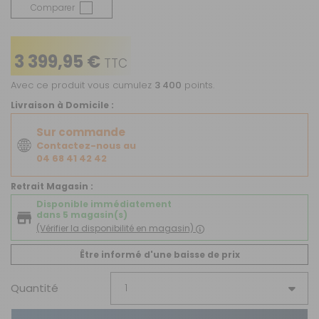
Comparer
3 399,95 €
TTC
Avec ce produit vous cumulez
3 400
points.
Livraison à Domicile :
Sur commande
Contactez-nous au
04 68 41 42 42
Retrait Magasin :
Disponible immédiatement
dans 5 magasin(s)
(Vérifier la disponibilité en magasin)
Être informé d'une baisse de prix
Quantité