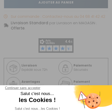
AJOUTER AU PANIER
Sur commande : Contactez-nous au 04 68 41 42 42
Livraison Standard
par Livraison en MAGASIN :
Offerte
.
Livraison
Paiements
Expédié sous 72h
Sécurisés
Avantages
Paiement
Carte de fidélité
Plusieurs fois