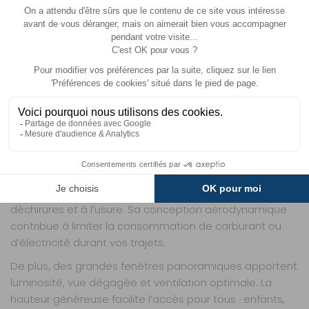
Description
Informations complémentaire
UNE TENTE SUR ATTELAGE PRATIQUE,
CONFORTABLE ET ROBUSTE
La
tente pliante
Outset de Thule se distingue par son
installation ingénieuse sur la boule d’attelage de votre
véhicule. Son principal atout : camper en hauteur, à l’abri
de l’humidité et des insectes, tout en bénéficiant d’un
espace accueillant pour
3 personnes
.
La toile de cette tente est conçue en polyester Ripstop
600D : respirant, imperméable et résistant aux
déchirures et à l’usure. Sa conception aérodynamique
contribue à limiter la consommation de carburant ou
d’électricité durant vos trajets.
De plus, des grandes fenêtres panoramiques apportent
luminosité, vue dégagée et ventilation optimale. La
hauteur généreuse facilite l’accès pour tous : enfants,