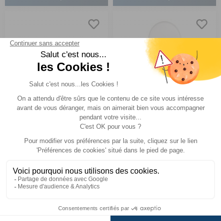
Toilettes à cassette
Toilettes à cassette
banquette
banquette
C402-X version Gauche
C403-L version Droite
Comparer
Comparer
Thetford
Thetford
Réf : 500129
EN STOCK
Réf : 500132
SUR
COMMANDE