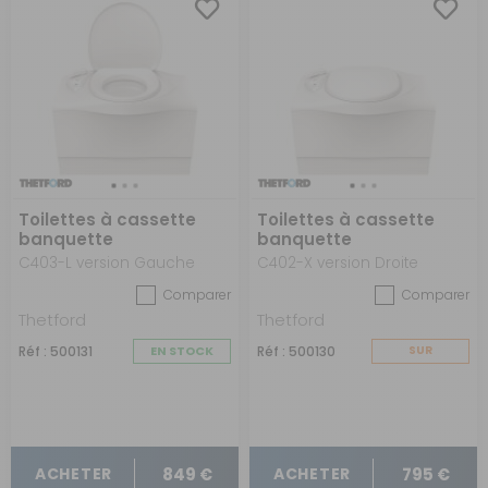
Toilettes à cassette
Toilettes à cassette
banquette
banquette
C403-L version Gauche
C402-X version Droite
Comparer
Comparer
Thetford
Thetford
Réf : 500131
EN STOCK
Réf : 500130
SUR
COMMANDE
849 €
795 €
ACHETER
ACHETER