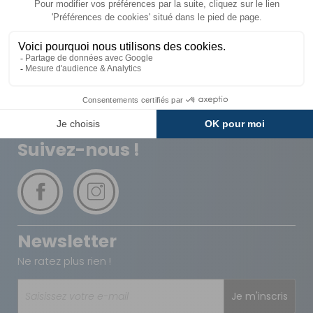
Livraison
Paiements
Expédié sous 72h
Sécurisés
Avantages
Paiement
Carte de fidélité
Plusieurs fois
Suivez-nous !
Newsletter
Ne ratez plus rien !
Je m'inscris