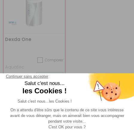
Dexda One
Comparer
Aquatec
Réf : 028527
EN STOCK
(1)
11,90 €
ACHETER
9,90 €