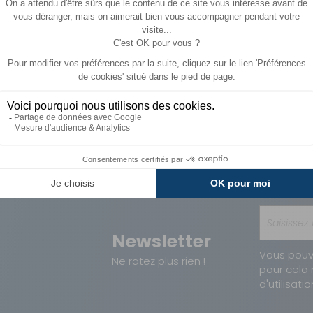
Paiements
Avantages
Sécurisés
Carte de fidélit
Newsletter
Vous pouv
Ne ratez plus rien !
pour cela 
d'utilisatio