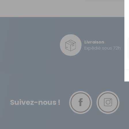
OUVERTURE - RIDEAUX -
MOUSTIQUAIRES
ISOLATION - PROTECTION
SÉCURITÉ
CONFORT CABINE
Livraison
Expédié sous 72h
RANGEMENT
MARCHEPIEDS - QUINCAILLERIE
GUIDES - SPORT - JEUX - ANIMAUX
Suivez-nous !