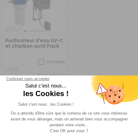
Purificateur d'eau UV-C
et charbon actif Pack
Oji Pure
Comparer
UVOJI
Réf : 028545
EN STOCK
999 €
ACHETER