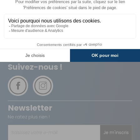
Livraison
Paiements
Expédié sous 72h
Sécurisés
Avantages
Paiement
Carte de fidélité
Plusieurs fois
Suivez-nous !
Newsletter
Ne ratez plus rien !
Je m'inscris