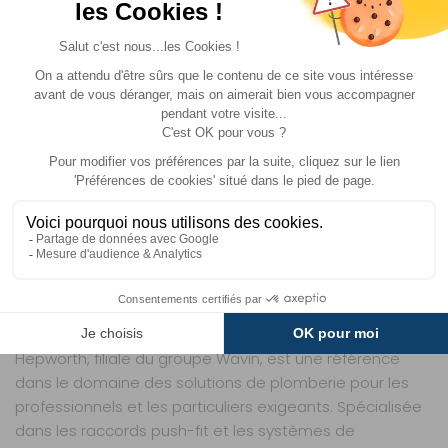
vos besoins en plomberie mobile.
UN INVESTISSEMENT DURABLE POUR VOTRE
CONFORT EN DÉPLACEMENT
Avec une pression maximale de 12 bars en eau froide et
6 bars en eau chaude, ce raccord en T est conçu pour
supporter les contraintes des installations mobiles. Son
démontage sécurisé permet des interventions rapides
sans endommager les tuyaux, un avantage précieux
lors des maintenances régulières. Que vous soyez en
train de préparer un long road-trip ou de sécuriser votre
circuit avant l’hiver, ce produit vous offre la tranquillité
d’une installation professionnelle, sans les tracas d’un
montage complexe.
Hepworth, filiale du groupe Wavin, est une référence
dans le domaine des solutions de plomberie pour les
professionnels et les particuliers exigeants. Spécialisée
dans les raccords push-fit et les systèmes de