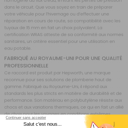
homogène du flux d’eau, limitant les pertes de pression
dans le circuit. Que vous soyez en train de préparer
votre véhicule pour l’hivernage ou d’effectuer une
réparation en cours de route, sa compatibilité avec les
tuyaux de 15 mm en fait un choix polyvalent. La
certification WRAS atteste de sa conformité aux normes
sanitaires, un critère essentiel pour une utilisation en
eau potable.
FABRIQUÉ AU ROYAUME-UNI POUR UNE QUALITÉ
PROFESSIONNELLE
Ce raccord est produit par Hepworth, une marque
reconnue pour ses solutions de plomberie haut de
gamme. Fabriqué au Royaume-Uni, il répond aux
standards les plus stricts en matière de durabilité et de
performance. Son matériau en polybutylène résiste aux
chocs et aux variations thermiques, ce qui en fait un allié
de choix pour les voyages en conditions extrêmes.
Léger et compact, il ne prend pas de place dans votre
coffre à outils, tout en offrant une solution fiable pour