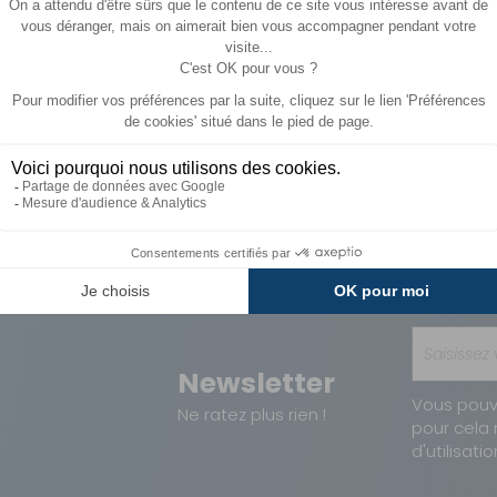
Paiements
Avantages
Sécurisés
Carte de fidélit
Newsletter
Vous pouv
Ne ratez plus rien !
pour cela 
d'utilisatio