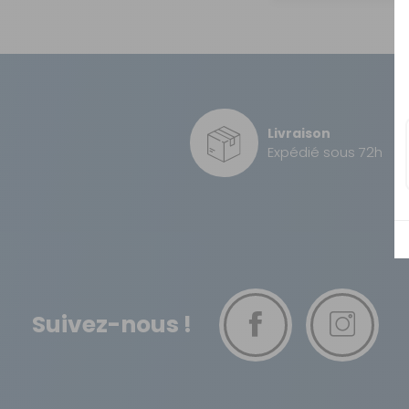
OUVERTURE - RIDEAUX -
MOUSTIQUAIRES
ISOLATION - PROTECTION
SÉCURITÉ
CONFORT CABINE
Livraison
Expédié sous 72h
RANGEMENT
MARCHEPIEDS - QUINCAILLERIE
GUIDES - SPORT - JEUX - ANIMAUX
Suivez-nous !