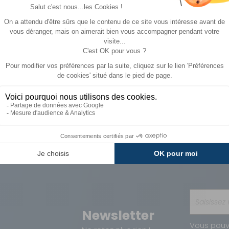
1 008,90 €
2 108,90 €
ACHETER
ACHE
508,90 €
908,90 €
Paiements
Avantages
Sécurisés
Carte de fidélit
Newsletter
Vous pouv