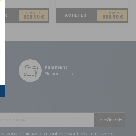
1 308,90 €
1 208,90 €
TER
ACHETER
508,90 €
508,90 €
Paiement
é
Plusieurs fois
Je m'inscris
ez vous désinscrire à tout moment. Vous trouverez