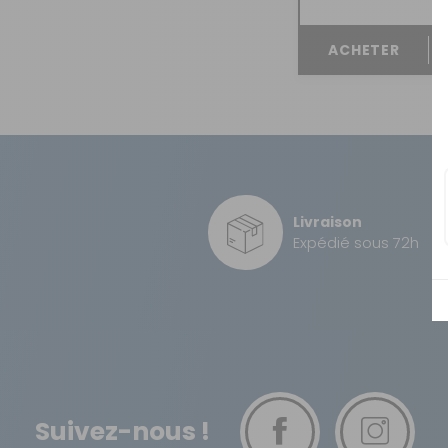
OUVERTURE - RIDEAUX -
MOUSTIQUAIRES
ACHETER
ISOLATION - PROTECTION
SÉCURITÉ
CONFORT CABINE
RANGEMENT
MARCHEPIEDS - QUINCAILLERIE
Livraison
Expédié sous 72h
GUIDES - SPORT - JEUX - ANIMAUX
Suivez-nous !