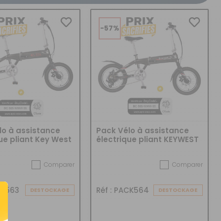
CRÉER UN COMPTE
ou
-57%
SUIVI DE COMMANDE INVITÉ
lo à assistance
Pack Vélo à assistance
ue pliant Key West
électrique pliant KEYWEST
Marquage BicyCode
16" + Marquage BicyCode
Comparer
Comparer
CK563
Réf : PACK564
DESTOCKAGE
DESTOCKAGE