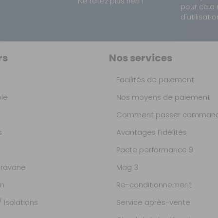
Ne ratez plus rien !
pour cela 
d'utilisatio
rs
Nos services
Facilités de paiement
ble
Nos moyens de paiement
Comment passer command
s
Avantages Fidélités
Pacte performance 9
ravane
Mag 3
on
Re-conditionnement
 Isolations
Service après-vente