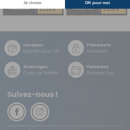
2 495 €
2 495 €
ACHETER
ACHETER
2 239 €
2 239 €
Livraison
Paiements
Expédié sous 72h
Sécurisés
Avantages
Paiement
Carte de fidélité
Plusieurs fois
Suivez-nous !