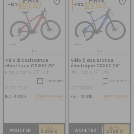
-10%
-10%
Vélo à assistance
Vélo à assistance
électrique CS300 29"
électrique CS300 29"
Rouge cadre 20'' 17Ah
Bleu cadre 17'' 17Ah
Comparer
Comparer
COTE EBIKE
COTE EBIKE
Réf : 400813
DESTOCKAGE
Réf : 400815
DESTOCKAGE
2 495 €
2 495 €
ACHETER
ACHETER
2 239 €
2 239 €