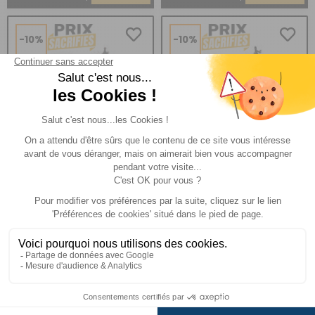
-10%
-10%
Vélo à assistance
Vélo à assistance
électrique CS300 29"
électrique CS300 29"
Rouge cadre 18'' 17Ah
Bleu cadre 18'' 17Ah
Comparer
Comparer
COTE EBIKE
COTE EBIKE
Réf : 400812
DESTOCKAGE
Réf : 400814
DESTOCKAGE