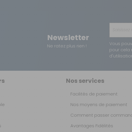
Newsletter
Vous pouv
Ne ratez plus rien !
pour cela 
d'utilisatio
rs
Nos services
Facilités de paiement
ble
Nos moyens de paiement
Comment passer command
s
Avantages Fidélités