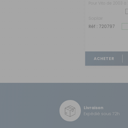
Mercedes Vito
Pour Vito de 2003 à 
Soplair
Réf : 720797
ACHETER
Livraison
Expédié sous 72h