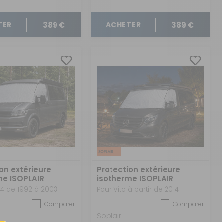
389 €
389 €
TER
ACHETER
on extérieure
Protection extérieure
me ISOPLAIR
isotherme ISOPLAIR
agen
Mercedes Vito
4 de 1992 à 2003
Pour Vito à partir de 2014
Comparer
Comparer
Soplair