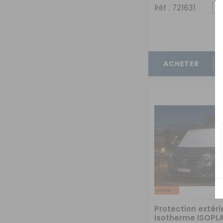
Réf : 721631
ACHETER
Protection extéri
isotherme ISOPLA