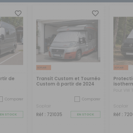
PS
OMBUSTIBLE
RODUITS DE
ANGEMENT
ISSELLE
UYAUX
RAITEMENT DE L'EAU
ÉRATEURS
ÉTECTEURS DE GAZ
ONVERTISSEURS
ÉFRIGÉRATEURS
HAUFFE EAU
AMÉRAS EMBARQUÉES
ANNEAUX SOLAIRES
LACIÈRES
HAINES NEIGE
CCESSOIRES CIRCUIT
TITS
LECTRIQUE
LECTROMÉNAGERS
ACCORDEMENT
LECTRIQUE
ROUPES
LECTROGÈNES
CLAIRAGES
rtir de
Transit Custom et Tournéo
Protecti
Custom à partir de 2024
isother
et VW T7
Volksw
Pour VW T
Comparer
Comparer
Soplair
Soplair
Réf : 721035
Réf : 72
EN STOCK
EN STOCK