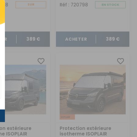
0628
Réf : 720798
SUR
EN STOCK
COMMANDE
389 €
389 €
TER
ACHETER
on extérieure
Protection extérieure
me ISOPLAIR
isotherme ISOPLAIR