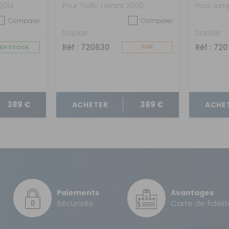
Renault Trafic
Citroën 
2014
Pour Trafic I avant 2000
Scudo /
Comparer
Comparer
Pro Ace
Soplair
Soplair
Réf : 720630
Réf : 72
EN STOCK
SUR
COMMANDE
389 €
389 €
ACHETER
ACHE
Paiements
Avantages
Sécurisés
Carte de fidélit