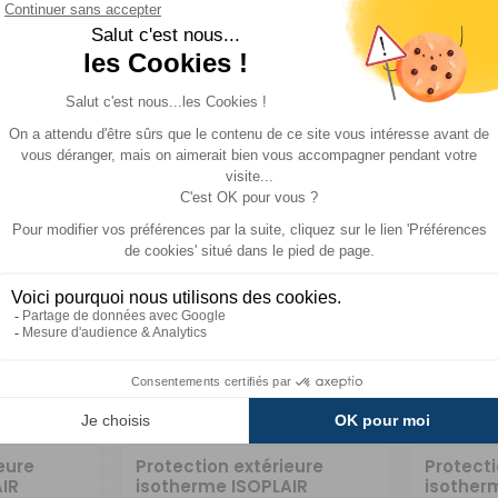
Réf : 720795
Réf : 72
EN STOCK
EN STOCK
389 €
389 €
ACHETER
ACHE
eure
Protection extérieure
Protecti
IR
isotherme ISOPLAIR
isother