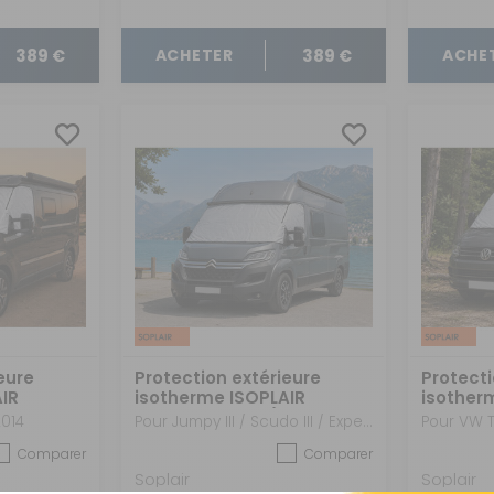
389 €
389 €
ACHETER
ACHE
eure
Protection extérieure
Protecti
IR
isotherme ISOPLAIR
isother
Citroën Jumpy / Fiat
Volksw
2014
Pour Jumpy III / Scudo III / Expert III / Pro Ace II à partir de 2016
Pour VW T
Scudo / Peugeot Expert
Comparer
Comparer
Pro Ace
Soplair
Soplair