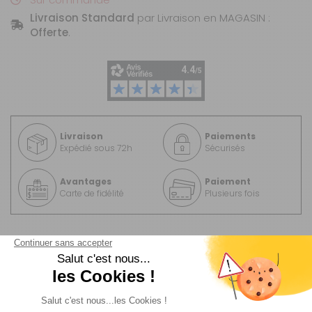
Livraison Standard
par Livraison en MAGASIN :
Offerte
.
Livraison
Paiements
Expédié sous 72h
Sécurisés
Avantages
Paiement
Carte de fidélité
Plusieurs fois
Description
Livraison et retour