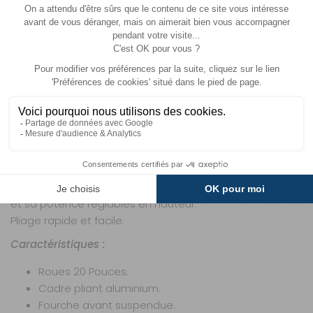
Ce pack se compose de : 2x Réf 400145BI
Réf : 400145BI :VAE CLASSIC 20P GRIS FONCE
Roues de 20 Pouces pour une facilité de conduite et
une sécurité maximum.
Cadre aluminium pliant, léger et ne rouille pas.
Le confort de la fourche avant suspendue.
Cadre col de cygne extra bas pour une prise en main
facile.
Batterie grande capacité pour une autonomie
maximum.
Convient pour tous types de gabarits grâce à sa selle
et sa potence réglables en hauteur.
Pliage rapide et facile.
Caractéristiques :
Roues 20 Pouces.
Cadre pliant aluminium.
Fourche avant suspendue.