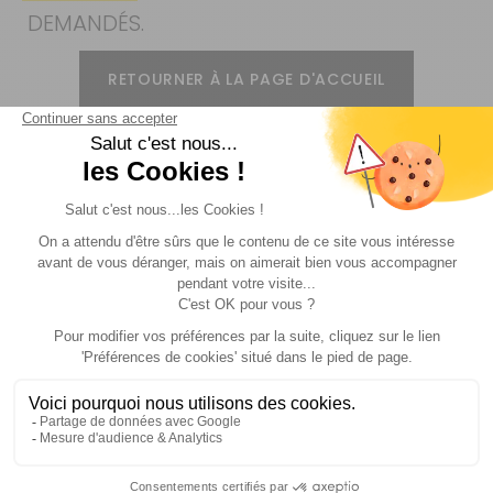
DEMANDÉS.
RETOURNER À LA PAGE D'ACCUEIL
Livraison
Paiements
Expédié sous 72h
Sécurisés
Avantages
Paiement
Carte de fidélité
Plusieurs fois
Suivez-nous !