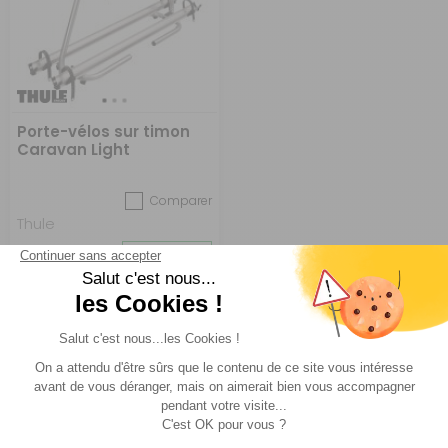
Porte-vélos sur timon
Caravan Light
Comparer
Thule
Réf : 972757
EN STOCK
(2)
189 €
ACHETER