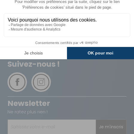
Livraison
Paiements
Expédié sous 72h
Sécurisés
Avantages
Paiement
Carte de fidélité
Plusieurs fois
Suivez-nous !
Newsletter
Ne ratez plus rien !
Je m'inscris