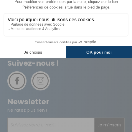
Livraison
Paiements
Expédié sous 72h
Sécurisés
Avantages
Paiement
Carte de fidélité
Plusieurs fois
Suivez-nous !
Newsletter
Ne ratez plus rien !
Je m'inscris