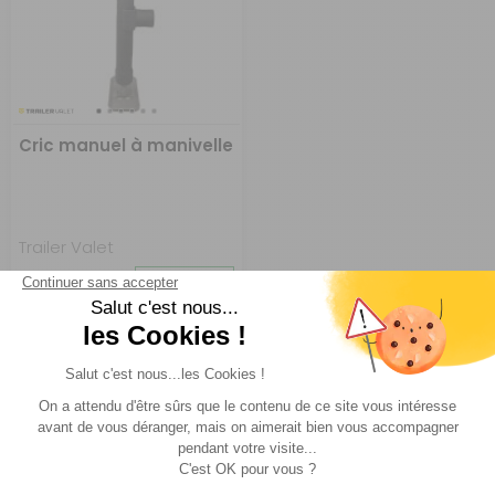
Cric manuel à manivelle
Trailer Valet
Réf : P974580
EN STOCK
A partir de :
CHOISIR LE
319 €
MODÈLE