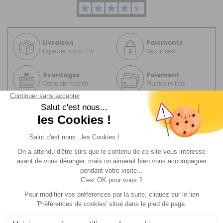
Livraison
Paiements
Expédié sous 72h
Sécurisés
Avantages
Paiement
Carte de fidélité
Plusieurs fois
MODÈLE(S)
DU PRODUIT - PARE-SOLEIL
VISIOPLAIR POUR VÉHICULES INTÉGRAUX
Gabarit AA -
Modèle :
Burstner n°3
Référence :
721278VISIO