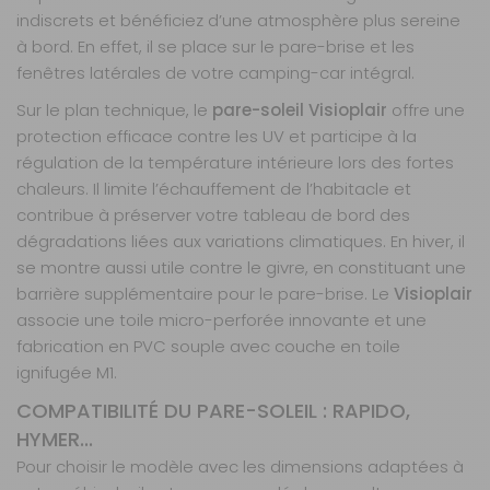
Gabarit :
AAA
indiscrets et bénéficiez d’une atmosphère plus sereine
Marque :
ARTO
à bord. En effet, il se place sur le pare-brise et les
Prix :
259 €
TTC
fenêtres latérales de votre camping-car intégral.
Disponibilité :
Livraison à Domicile
Sur le plan technique, le
pare-soleil Visioplair
offre une
Sur commande : Contactez-nous au 04 68
protection efficace contre les UV et participe à la
41 42 42
régulation de la température intérieure lors des fortes
Retrait Magasin
Sur commande
chaleurs. Il limite l’échauffement de l’habitacle et
Contactez-nous au
contribue à préserver votre tableau de bord des
04 68 41 42 42
dégradations liées aux variations climatiques. En hiver, il
AJOUTER AU PANIER
se montre aussi utile contre le givre, en constituant une
barrière supplémentaire pour le pare-brise. Le
Visioplair
associe une toile micro-perforée innovante et une
Gabarit AB -
fabrication en PVC souple avec couche en toile
Modèle :
ignifugée M1.
Burstner n°4
Référence :
COMPATIBILITÉ DU PARE-SOLEIL : RAPIDO,
721279VISIO
HYMER...
Année :
-
Pour choisir le modèle avec les dimensions adaptées à
Gabarit :
AB