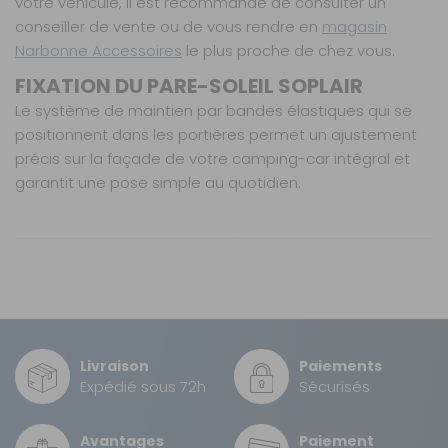
votre véhicule, il est recommandé de consulter un
Marque :
conseiller de vente ou de vous rendre en
magasin
BURSTNER
Narbonne Accessoires
le plus proche de chez vous.
Prix :
259 €
TTC
FIXATION DU PARE-SOLEIL SOPLAIR
Disponibilité :
Livraison à Domicile
Le système de maintien par bandes élastiques qui se
Sur commande : Contactez-nous au 04 68
41 42 42
positionnent dans les portières permet un ajustement
Retrait Magasin
précis sur la façade de votre camping-car intégral et
Sur commande
garantit une pose simple au quotidien.
Contactez-nous au
04 68 41 42 42
AJOUTER AU PANIER
Caractéristiques
Nos modes de livraison
Conçu spécifiquement pour véhicules intégraux.
Matière PVC souple avec couche en toile ignifugée
M1.
Gabarit AC -
Véhicule :
Livraison en MAGASIN
-
Modèle :
GRATUIT
Toile micro-perforée pour visibilité sans
Burstner n°5
compromis.
Matière principale :
PVC
Livraison
Paiements
Référence :
Protection UV, régulation de température et lutte
DPD Relais
721280VISIO
Expédié sous 72h
Sécurisés
contre le givre.
2,99 €
Année :
-
Année :
-
Installation facile avec maintien par bandes
Avantages
Gabarit :
AC
Paiement
élastiques.