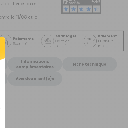
rd
par Livraison en
entre le
11/08
et le
Avantages
Paiement
Paiements
Carte de
Plusieurs
Sécurisés
fidélité
fois
Informations
Fiche technique
complémentaires
Avis des client(e)s