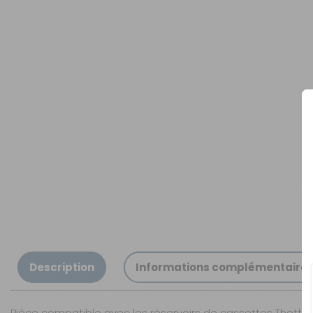
OUVERTURE - RIDEAUX -
MOUSTIQUAIRES
ISOLATION - PROTECTION
SÉCURITÉ
CONFORT CABINE
RANGEMENT
MARCHEPIEDS - QUINCAILLERIE
GUIDES - SPORT - JEUX - ANIMAUX
Description
Informations complémentaire
Pièce compatible avec les réservoirs de cassettes Thetfo