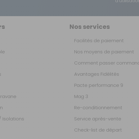
d'utilisatio
rs
Nos services
Facilités de paiement
ble
Nos moyens de paiement
Comment passer command
s
Avantages Fidélités
Pacte performance 9
ravane
Mag 3
on
Re-conditionnement
 Isolations
Service après-vente
Check-list de départ