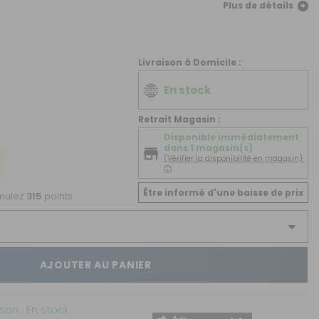
CRÉER UN COMPTE
Plus de détails
ou
Livraison à Domicile :
SUIVI DE COMMANDE INVITÉ
En stock
Retrait Magasin :
Disponible immédiatement
dans 1 magasin(s)
(Vérifier la disponibilité en magasin)
Être informé d'une baisse de prix
umulez
315
points.
AJOUTER AU PANIER
ison : En stock