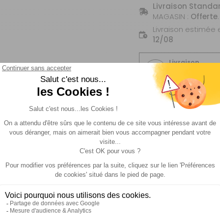
Livraison Standa
MAGASIN :
Offerte
.
Livraison estimée 
12/08
Livraison
Expédié
sous 72h
Description
Livraison et retour
s
Fiche technique
Livraison et retour
rd: C250/260 Réservoir à déchets avec roues et poignées