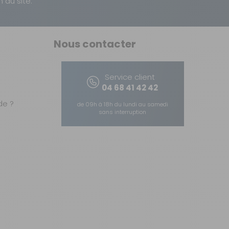
n du site.
Nous contacter
Service client
04 68 41 42 42
e ?
de 09h à 18h du lundi au samedi
sans interruption