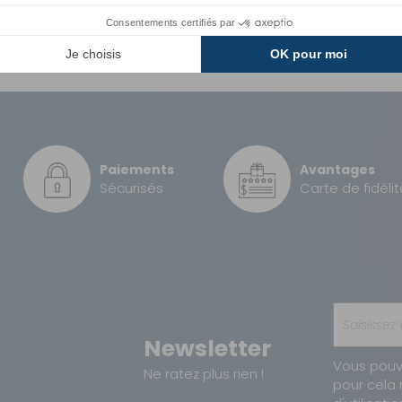
GRATUIT
2,32 kg
3,99 €
8710315650433
Paiements
Avantages
7,90 €
Sécurisés
Carte de fidélit
12 €
Newsletter
Vous pouv
Ne ratez plus rien !
pour cela 