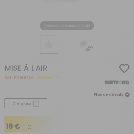
Taper une fois pour agrandir
MISE À L'AIR
Réf :
PD168330
5/5
Plus de détails
Comparer
19 €
TTC