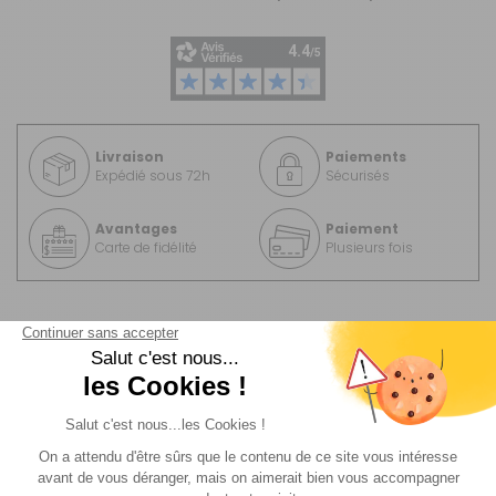
Livraison
Paiements
Expédié sous 72h
Sécurisés
Avantages
Paiement
Carte de fidélité
Plusieurs fois
Description
Informations complémentaire
Pièce compatible avec cassette Thetford C3 -
Cassette C 200CW/CWE/S/CS - Cassette C 223S /