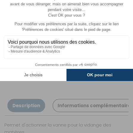
Livraison estimée entre le
13/08
et le
14/08
Livraison
Paiements
Expédié sous 72h
Sécurisés
Avantages
Paiement
Carte de fidélité
Plusieurs fois
Description
Informations complémentaire
Permet d'actionner la vanne pour la vidange des
matières.