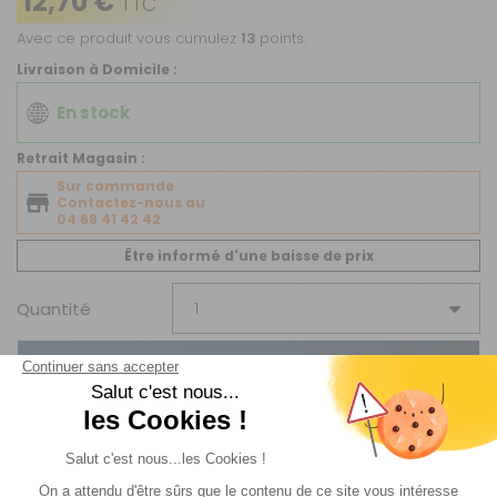
12,70 €
TTC
Avec ce produit vous cumulez
13
points.
Livraison à Domicile :
En stock
Retrait Magasin :
Sur commande
Contactez-nous au
04 68 41 42 42
Être informé d'une baisse de prix
Quantité
AJOUTER AU PANIER
Disponible en livraison : En stock
Livraison Standard
par Livraison en MAGASIN :
Offerte
.