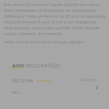
litres d’eau. Sa dissolution rapide garantit une mise en
action immédiate. Un seul sachet est parfaitement
calibré pour traiter un réservoir de 20 litres et assure une
efficacité pendant 5 jours. Grâce à son dosage pré-
dosé et précis, vous pouvez que faire un bon dosage
pour le traitement des matières.
Veillez à lire la notice avant chaque utilisation.
Caractéristiques
Nos modes de livraison
Format : Sachets pré-dosés 100 % solubles
Dissolution rapide et action immédiate
AVIS
DES CLIENT(E)S
Désagrège matières et papier toilette
Longueur :
Livraison en MAGASIN
9,8 cm
GRATUIT
Neutralise les mauvaises odeurs et réduit la
Sous 3 heures pour un produit disponible
formation de gaz
Nombre de doses :
15
06/07/2026
NICODEME
Utilisation facile : un sachet par réservoir
DPD Relais
Sans contact direct avec le produit
2,99 €
2 à 3 jours ouvrés
Hauteur :
13,2 cm
RAS.
Format compact, idéal pour les voyages
Compatible avec toutes les toilettes chimiques
DPD à domicile
Poids net :
0,48 kg
portables et à cassette
5,90 €
2 à 3 jours ouvrés