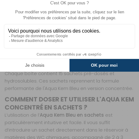
L’
Aqua Kem Bleu en sachets de Thetford
est
spécialement conçu pour dissoudre efficacement le
papier toilette et les matières présentes dans les
réservoirs à matières ou cassettes de WC chimiques.
Cet
additif WC
réduit la formation de gaz, neutralise les
mauvaises odeurs et facilite la vidange. Idéal pour un
usage en camping-car, fourgon aménagé ou caravane,
cet additif garantit un entretien optimal de vos toilettes
tout en simplifiant votre quotidien.
Chaque boîte contient 15 sachets pré-dosés et
hydrosolubles. Ces sachets reprennent la formule
performante de l'Aqua Kem Bleu en version concentrée.
COMMENT DOSER ET UTILISER L'AQUA KEM
CONCENTRÉ EN SACHETS ?
L’utilisation de l’
Aqua Kem Bleu en sachets
est
particulièrement intuitive et facile. Il vous suffit
d’introduire un sachet directement dans le réservoir à
matières des WC chimiques, accompagné de 2 à 3