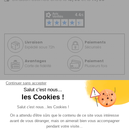
Livraison
Paiements
Expédié sous 72h
Sécurisés
Avantages
Paiement
Carte de fidélité
Plusieurs fois
Description
Informations complémentaire
UNE BOÎTE DE 15 SACHETS D'AQUA KEM
THETFORD POUR LES WC CHIMIQUES