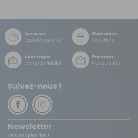
EAN :
8710315030723
TNT Express
8 €
1 à 2 jours ouvrés
Livraison
Paiements
Retour simple sous 14 jours :
Expédié sous 72h
Sécurisés
Vous avez changé d'avis ?
Avantages
Paiement
Retournez nous vos achats en utilisant le bon de retour.
Carte de fidélité
Plusieurs fois
Suivez-nous !
Newsletter
Ne ratez plus rien !