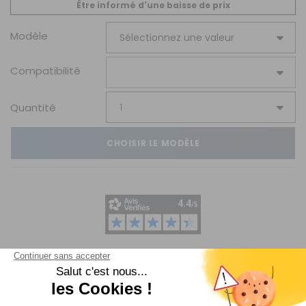
Être informé d'une baisse de prix
Modèle
Compatibilité
Quantité
CHOISIR LE MODÈLE
Livraison
Paiements
Expédié sous 72h
Sécurisés