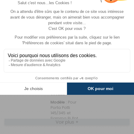
Avantages
Paiement
Carte de fidélité
Plusieurs fois
MODÈLE(S)
DU PRODUIT - HOUSSES
D'HABILLAGE POTTIPOUF
Pour Porta
Potti 145/345
et Fiamma Bi
Pot 30/34
Référence :
990222
Modèle :
Pour
Porta Potti
145/345 et
Fiamma Bi Pot
Voir plus +
30/34
Compatibilité :