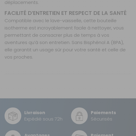
Prix :
24 €
TTC
déplacements.
Disponibilité :
Livraison à Domicile
FACILITÉ D’ENTRETIEN ET RESPECT DE LA SANTÉ
Indisponible
Retrait magasin uniquement (maximum : 2)
Compatible avec le lave-vaisselle, cette bouteille
Retrait Magasin
isotherme est incroyablement facile à nettoyer, vous
DISPONIBLE IMMÉDIATEMENT
permettant de consacrer plus de temps à vos
DANS 1 MAGASIN(S)
aventures qu’à son entretien. Sans Bisphénol A (BPA),
AJOUTER AU PANIER
elle garantit un usage sûr pour votre santé et celle de
vos proches.
Caractéristiques
Nos modes de livraison
Capacité
: 660 ml.
Isolation thermique
: Double paroi pour maintenir
les boissons chaudes pendant 12 h et froides
Contenance :
Livraison en MAGASIN
0,66 l
GRATUIT
pendant 24 h.
Sous 3 heures pour un produit disponible
Conception robuste
: Acier inoxydable durable,
Longueur :
7,3 cm
Livraison
Paiements
prêt pour toutes les aventures.
DPD Relais
Expédié sous 72h
Sécurisés
Compatibilité
: S’adapte à tous les porte-
2,99 €
2 à 3 jours ouvrés
Largeur :
7,3 cm
gobelets standards.
Avantages
Paiement