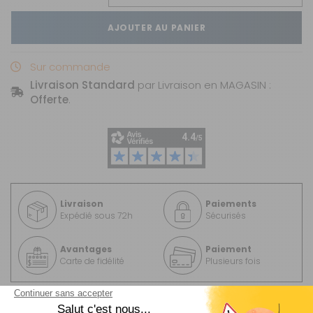
AJOUTER AU PANIER
Sur commande
Livraison Standard
par Livraison en MAGASIN :
Offerte
.
Livraison
Paiements
Expédié sous 72h
Sécurisés
Avantages
Paiement
Carte de fidélité
Plusieurs fois