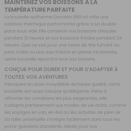
MAINTENEZ VOS BOISSONS À LA
Coloris
TEMPÉRATURE PARFAITE
Orchid
La bouteille isotherme Dometic 660 ml offre une
Référence :
084562
isolation thermique performante grâce à sa double
paroi sous vide. Elle conserve vos boissons chaudes
Coloris :
Rose
pendant 12 heures et vos boissons froides pendant 24
Prix :
24 €
TTC
heures. Que ce soit pour une tasse de thé fumant au
Disponibilité :
Livraison à Domicile
petit matin ou une eau fraîche en pleine randonnée,
Indisponible
Retrait magasin uniquement (maximum : 3)
cette bouteille répond à tous vos besoins.
Retrait Magasin
CONÇUE POUR DURER ET POUR S’ADAPTER À
DISPONIBLE IMMÉDIATEMENT
DANS 1 MAGASIN(S)
TOUTES VOS AVENTURES
Fabriquée en acier inoxydable de haute qualité, cette
AJOUTER AU PANIER
bouteille est aussi robuste qu’élégante. Prête à
affronter les conditions les plus exigeantes, elle
Coloris Slate
s’adapte parfaitement aux modes de vie actifs, comme
Référence :
les voyages en van, en 4x4 ou les activités de plein air.
084563
Sa taille universelle s’intègre facilement dans tous les
Coloris :
Noir
porte-gobelets standards, idéale pour vos