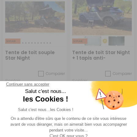
Tente de toit souple
Tente de toit Star Night
Star Night
+ 1 tapis anti-
condensation et 1 tapis
anti-moisissures
Comparer
Comparer
Soplair
Soplair
Réf : 777550
EN STOCK
Réf : PACK1732
EN STOCK
999 €
1 117 €
ACHETER
ACHETER