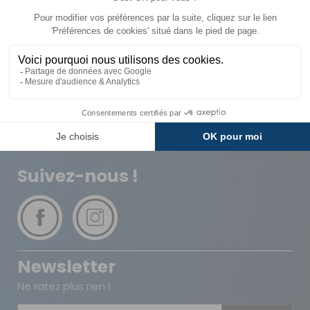
Livraison
Paiements
Expédié sous 72h
Sécurisés
Avantages
Paiement
Carte de fidélité
Plusieurs fois
Suivez-nous !
Newsletter
Ne ratez plus rien !