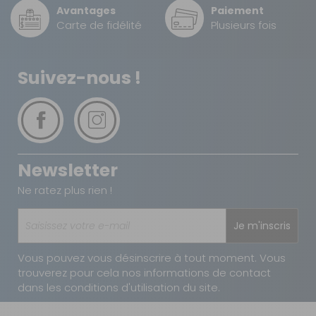
Avantages
Paiement
Disponibilité :
Livraison à Domicile
Carte de fidélité
Plusieurs fois
Sur commande : Contactez-nous au 04 68
41 42 42
Retrait Magasin
Sur commande
Suivez-nous !
Contactez-nous au
04 68 41 42 42
AJOUTER AU PANIER
300 x 390
Newsletter
Référence :
Ne ratez plus rien !
795253
Long. :
300 mm
Je m'inscris
Haut. :
390
mm
Vous pouvez vous désinscrire à tout moment. Vous
Prix :
82 €
TTC
trouverez pour cela nos informations de contact
Disponibilité :
Livraison à Domicile
dans les conditions d'utilisation du site.
DISPONIBLE EN LIVRAISON : EN STOCK
Retrait Magasin