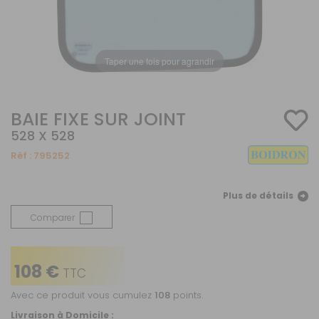
Taper une fois pour agrandir
BAIE FIXE SUR JOINT
528 X 528
Réf :
795252
Plus de détails
Comparer
108 €
TTC
Avec ce produit vous cumulez
108
points.
Livraison à Domicile :