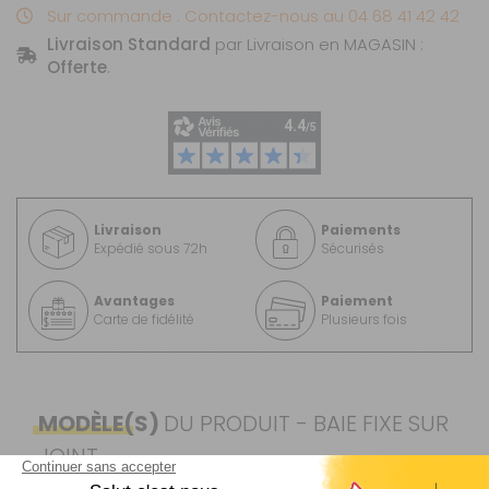
Sur commande : Contactez-nous au 04 68 41 42 42
Livraison Standard
par Livraison en MAGASIN :
Offerte
.
Livraison
Paiements
Expédié sous 72h
Sécurisés
Avantages
Paiement
Carte de fidélité
Plusieurs fois
MODÈLE(S)
DU PRODUIT - BAIE FIXE SUR
JOINT