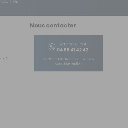
n du site.
Nous contacter
Service client
04 68 41 42 42
e ?
de 09h à 18h du lundi au samedi
sans interruption