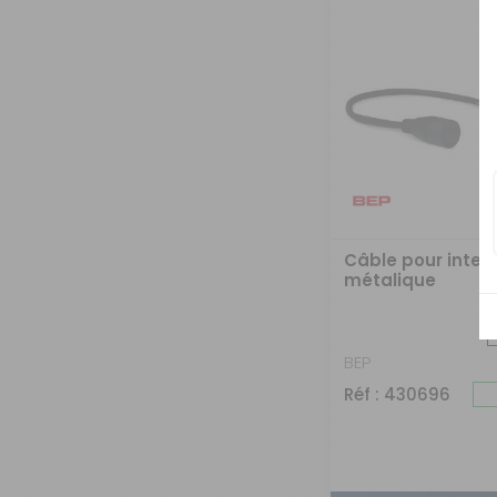
Câble pour inter
métalique
BEP
Réf : 430696