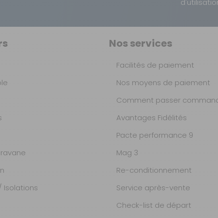
d'utilisatio
rs
Nos services
Facilités de paiement
ble
Nos moyens de paiement
Comment passer command
s
Avantages Fidélités
Pacte performance 9
ravane
Mag 3
on
Re-conditionnement
 Isolations
Service après-vente
Check-list de départ