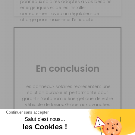
panneaux solaires adaptés à vos besoins
énergétiques et de les installer
correctement avec un régulateur de
charge pour maximiser l’efficacité.
En conclusion
Les panneaux solaires représentent une
solution durable et performante pour
garantir l’autonomie énergétique de votre
véhicule de loisirs. Grâce aux avancées
technologiques telles que les panneaux
monocristallins, PERC et shingled, il est
possible de maximiser l’utilisation de
l’énergie solaire tout en réduisant
l’empreinte écologique de vos voyages.