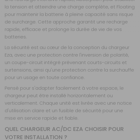
Retrait magasin uniquement (maximum : 2)
la tension et atteindre une charge complète, et Floating
Retrait Magasin
pour maintenir la batterie à pleine capacité sans risque
DISPONIBLE IMMÉDIATEMENT
de surcharge. Cette approche garantit une recharge
DANS 21 MAGASIN(S)
rapide, efficace et prolonge la durée de vie de vos
AJOUTER AU PANIER
batteries.
La sécurité est au cœur de la conception du chargeur
30A
Eza, avec une protection contre l'inversion de polarité,
Référence :
un coupe-circuit intégré prévenant courts-circuits et
466158
surtensions, ainsi qu'une protection contre la surchauffe
Puissance :
30
pour un usage en toute confiance.
A
Pensé pour s'adapter facilement à votre espace, le
Modèle :
Chargeur
chargeur peut être installé horizontalement ou
ACDC EZA
verticalement. Chaque unité est livrée avec une notice
POWER
d'utilisation claire et un fusible de sécurité pour une
Prix :
105 €
TTC
mise en service rapide et fiable.
Disponibilité :
Livraison à Domicile
QUEL CHARGEUR AC/DC EZA CHOISIR POUR
Indisponible
Retrait magasin uniquement (maximum : 2)
VOTRE INSTALLATION ?
Retrait Magasin