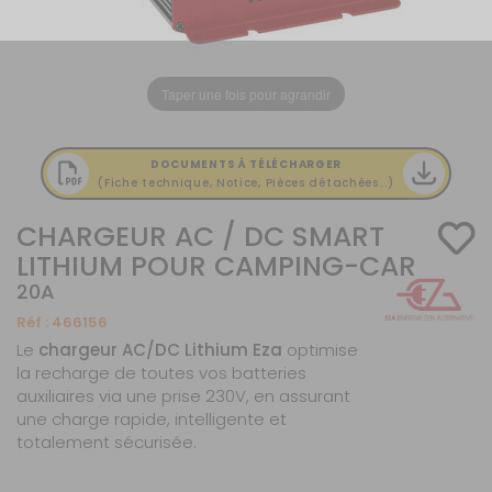
Taper une fois pour agrandir
DOCUMENTS À TÉLÉCHARGER
(Fiche technique, Notice, Pièces détachées...)
CHARGEUR AC / DC SMART
LITHIUM POUR CAMPING-CAR
20A
Réf :
466156
Le
chargeur AC/DC Lithium Eza
optimise
la recharge de toutes vos batteries
auxiliaires via une prise 230V, en assurant
une charge rapide, intelligente et
totalement sécurisée.