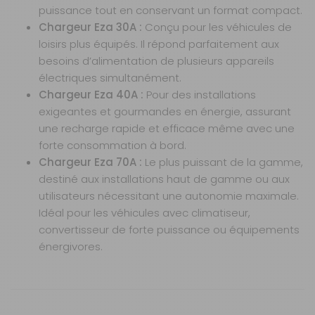
AJOUTER AU PANIER
puissance tout en conservant un format compact.
Chargeur Eza 30A :
Conçu pour les véhicules de
loisirs plus équipés. Il répond parfaitement aux
70A
besoins d’alimentation de plusieurs appareils
Référence :
électriques simultanément.
470171
Chargeur Eza 40A :
Pour des installations
Puissance :
70
A
exigeantes et gourmandes en énergie, assurant
une recharge rapide et efficace même avec une
Modèle :
Chargeur
forte consommation à bord.
ACDC 70A
Chargeur Eza 70A :
Le plus puissant de la gamme,
LITHIUM EZA
destiné aux installations haut de gamme ou aux
Prix :
359 €
TTC
utilisateurs nécessitant une autonomie maximale.
Disponibilité :
Livraison à Domicile
Idéal pour les véhicules avec climatiseur,
DISPONIBLE EN LIVRAISON : EN STOCK
convertisseur de forte puissance ou équipements
Retrait Magasin
énergivores.
DISPONIBLE IMMÉDIATEMENT
DANS 3 MAGASIN(S)
AJOUTER AU PANIER
Caractéristiques
Nos modes de livraison
Tension de sortie
: 12V