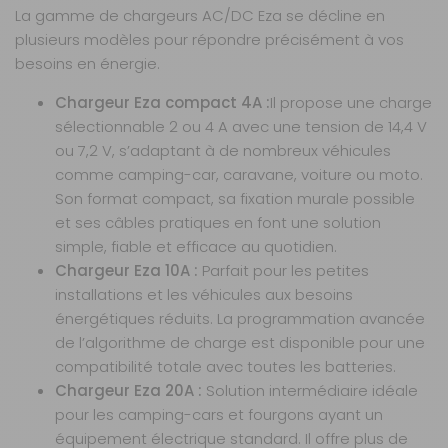
La gamme de chargeurs AC/DC Eza se décline en
DISPONIBLE IMMÉDIATEMENT
DANS 12 MAGASIN(S)
plusieurs modèles pour répondre précisément à vos
besoins en énergie.
AJOUTER AU PANIER
Chargeur Eza compact 4A :
Il propose une charge
sélectionnable 2 ou 4 A avec une tension de 14,4 V
40A
- 52%
ou 7,2 V, s’adaptant à de nombreux véhicules
Référence :
comme camping-car, caravane, voiture ou moto.
466132
Son format compact, sa fixation murale possible
Puissance :
40
A
et ses câbles pratiques en font une solution
simple, fiable et efficace au quotidien.
Modèle :
Lithium
Chargeur Eza 10A :
Parfait pour les petites
installations et les véhicules aux besoins
Prix :
209 €
TTC
énergétiques réduits. La programmation avancée
99 €
TTC
de l’algorithme de charge est disponible pour une
Disponibilité :
Livraison à Domicile
DISPONIBLE EN LIVRAISON : EN STOCK
compatibilité totale avec toutes les batteries.
Retrait Magasin
Chargeur Eza 20A :
Solution intermédiaire idéale
DISPONIBLE IMMÉDIATEMENT
pour les camping-cars et fourgons ayant un
DANS 39 MAGASIN(S)
équipement électrique standard. Il offre plus de