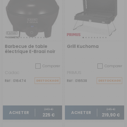
Barbecue de table
Grill Kuchoma
électrique E-Braai noir
Comparer
Comparer
Cadac
PRIMUS
Réf : 016474
DESTOCKAGE
Réf : 016538
DESTOCKAGE
249 €
245 €
ACHETER
ACHETER
225 €
219,90 €