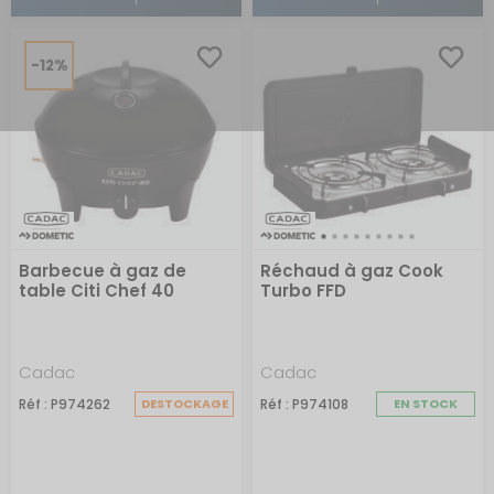
-12%
Barbecue à gaz de
Réchaud à gaz Cook
table Citi Chef 40
Turbo FFD
Cadac
Cadac
Réf : P974262
DESTOCKAGE
Réf : P974108
EN STOCK