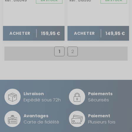
Réf : 016549
EN STOCK
Réf : 016590
EN STOCK
159,95 €
149,95 €
ACHETER
ACHETER
1
2
Livraison
Paiements
Expédié sous 72h
Sécurisés
Avantages
Paiement
Carte de fidélité
Plusieurs fois