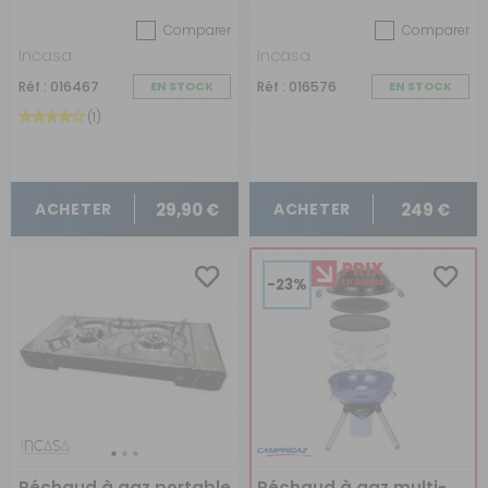
Comparer
Comparer
Incasa
Incasa
Réf : 016467
EN STOCK
Réf : 016576
EN STOCK
(1)
29,90 €
249 €
ACHETER
ACHETER
-23%
Réchaud à gaz portable
Réchaud à gaz multi-