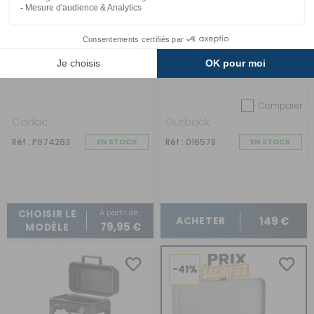
Réchaud à gaz 2-Cook
Barbecue à gaz
3 Classic Stove
portable Trekker
Comparer
Cadac
Outback
Réf : P974263
EN STOCK
Réf : 016578
EN STOCK
A partir de :
CHOISIR LE
149 €
ACHETER
79,95 €
MODÈLE
-41%