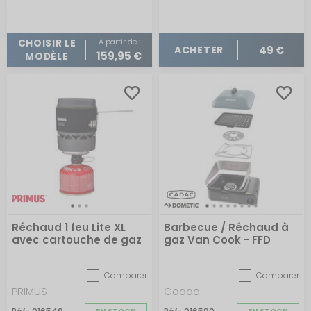
A partir de :
CHOISIR LE
49 €
ACHETER
159,95 €
MODÈLE
Réchaud 1 feu Lite XL
Barbecue / Réchaud à
avec cartouche de gaz
gaz Van Cook - FFD
pour camping
Combo
Comparer
Comparer
PRIMUS
Cadac