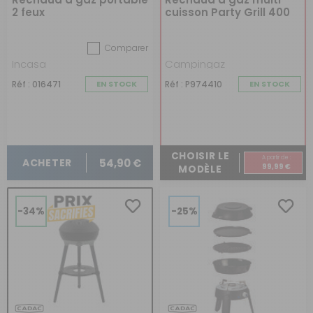
2 feux
cuisson Party Grill 400
Comparer
Incasa
Campingaz
Réf : 016471
EN STOCK
Réf : P974410
EN STOCK
CHOISIR LE
A partir de :
54,90 €
ACHETER
99,99 €
MODÈLE
-34%
-25%