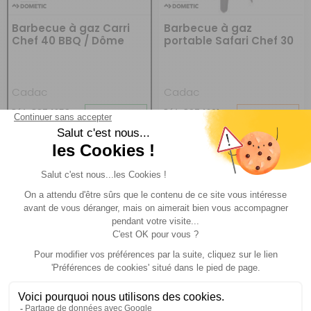
Barbecue à gaz Carri
Barbecue à gaz
Chef 40 BBQ / Dôme
portable Safari Chef 30
LP
Cadac
Cadac
Réf : P974259
EN STOCK
Réf : P974261
DESTOCKAGE
A partir de :
CHOISIR LE
CHOISIR LE
A partir de :
229 €
119,95 €
MODÈLE
MODÈLE