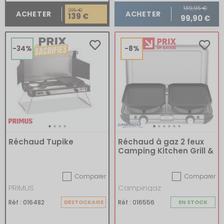
139,95 €
215 €
ACHETER
ACHETER
139 €
99,90 €
-34%
-8%
Réchaud Tupike
Réchaud à gaz 2 feux
Camping Kitchen Grill &
Go CV Kit
Comparer
Comparer
PRIMUS
Campingaz
Réf : 016482
DESTOCKAGE
Réf : 016556
EN STOCK