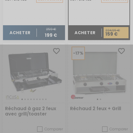
259 €
224,95 €
ACHETER
ACHETER
159 €
199 €
-17%
Réchaud à gaz 2 feux
Réchaud 2 feux + Grill
avec grill/toaster
Comparer
Comparer