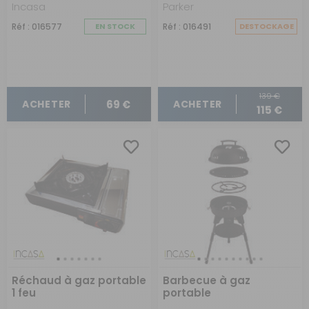
Incasa
Parker
Réf : 016577
EN STOCK
Réf : 016491
DESTOCKAGE
139 €
69 €
ACHETER
ACHETER
115 €
Réchaud à gaz portable
Barbecue à gaz
1 feu
portable