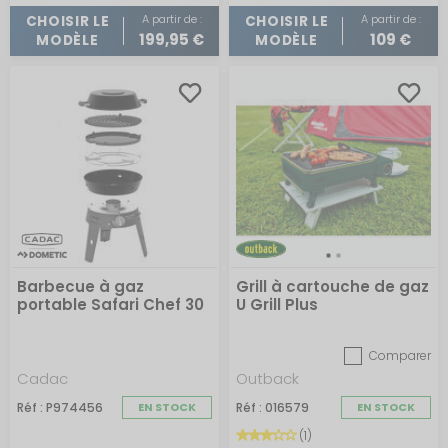
A partir de :
A partir de :
CHOISIR LE
CHOISIR LE
199,95 €
109 €
MODÈLE
MODÈLE
Barbecue à gaz
Grill à cartouche de gaz
portable Safari Chef 30
U Grill Plus
Comparer
Cadac
Outback
Réf : P974456
EN STOCK
Réf : 016579
EN STOCK
(1)