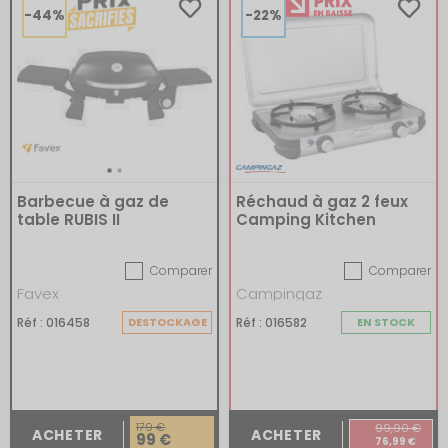
-44%
-22%
Barbecue à gaz de
Réchaud à gaz 2 feux
table RUBIS II
Camping Kitchen
Comparer
Comparer
Favex
Campingaz
Réf : 016458
DESTOCKAGE
Réf : 016582
EN STOCK
179 €
99,90 €
ACHETER
ACHETER
99 €
76,99 €