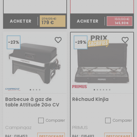
274,95 €
159,90 €
ACHETER
ACHETER
179 €
145,90 €
-23%
-29%
Barbecue à gaz de
Réchaud Kinjia
table Attitude 2Go CV
Comparer
Comparer
Campingaz
PRIMUS
Réf : 016453
DESTOCKAGE
Réf : 016483
DESTOCKAGE