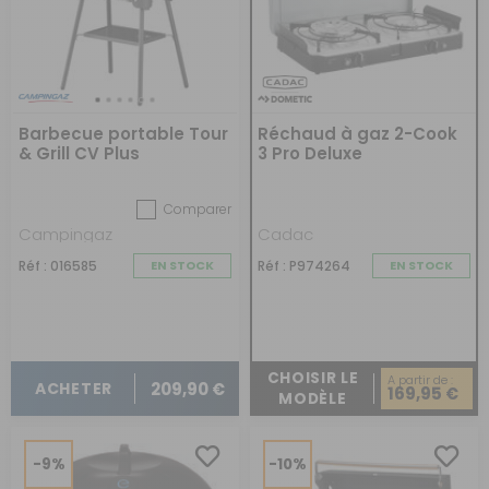
Barbecue portable Tour
Réchaud à gaz 2-Cook
& Grill CV Plus
3 Pro Deluxe
Comparer
Campingaz
Cadac
Réf : 016585
EN STOCK
Réf : P974264
EN STOCK
CHOISIR LE
A partir de :
209,90 €
ACHETER
169,95 €
MODÈLE
-9%
-10%