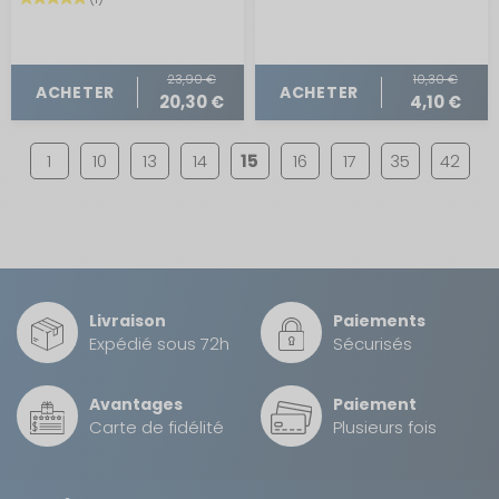
23,90 €
10,30 €
ACHETER
ACHETER
20,30 €
4,10 €
1
10
13
14
15
16
17
35
42
Livraison
Paiements
Expédié sous 72h
Sécurisés
Avantages
Paiement
Carte de fidélité
Plusieurs fois