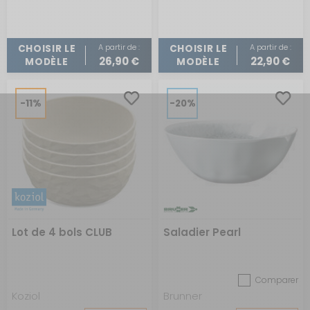
A partir de :
A partir de :
CHOISIR LE
CHOISIR LE
26,90 €
22,90 €
MODÈLE
MODÈLE
-11%
-20%
Lot de 4 bols CLUB
Saladier Pearl
Comparer
Koziol
Brunner