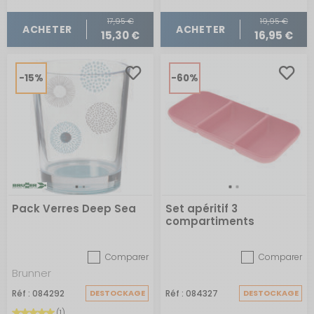
17,95 €
19,95 €
ACHETER
ACHETER
15,30 €
16,95 €
-15%
-60%
Pack Verres Deep Sea
Set apéritif 3
compartiments
Grenade
Comparer
Comparer
Brunner
Réf : 084292
DESTOCKAGE
Réf : 084327
DESTOCKAGE
(1)