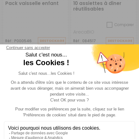
Pack vaisselle enfant
10 assiettes à dîner
réutilisables
Comparer
ArecaBIO
Réf : P000546
DESTOCKAGE
Réf : 084517
DESTOCKAGE
A partir de :
8,50 €
CHOISIR LE
ACHETER
7,60 €
7,20 €
MODÈLE
-15%
-15%