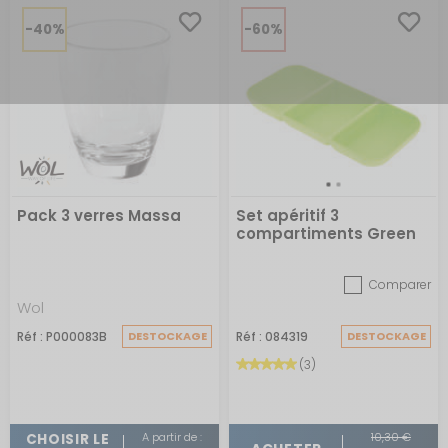
-40%
-60%
Pack 3 verres Massa
Set apéritif 3
compartiments Green
Comparer
Wol
Réf : P000083B
DESTOCKAGE
Réf : 084319
DESTOCKAGE
(3)
A partir de :
10,30 €
CHOISIR LE