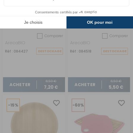
10 assiettes à dîner
10 assiettes à dessert
réutilisables
réutilisables
Comparer
Comparer
ArecaBIO
ArecaBIO
Réf : 084427
DESTOCKAGE
Réf : 084518
DESTOCKAGE
8,50 €
6,50 €
ACHETER
ACHETER
7,20 €
5,50 €
-15%
-60%