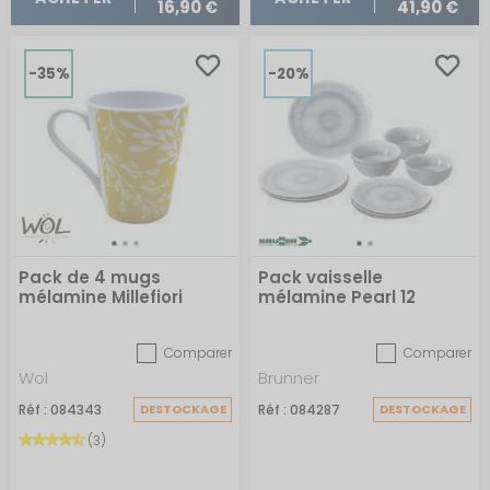
16,90 €
41,90 €
-35%
-20%
Pack de 4 mugs
Pack vaisselle
mélamine Millefiori
mélamine Pearl 12
pièces
Comparer
Comparer
Wol
Brunner
Réf : 084343
DESTOCKAGE
Réf : 084287
DESTOCKAGE
(3)