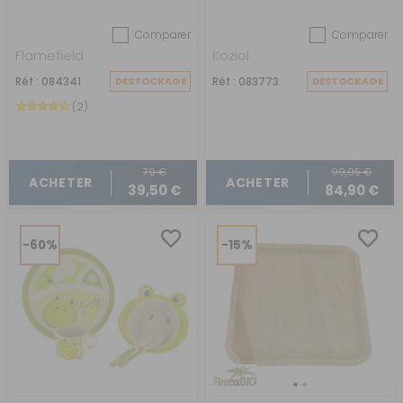
Göteborg
Comparer
Comparer
Flamefield
Koziol
Réf : 084341
DESTOCKAGE
Réf : 083773
DESTOCKAGE
(2)
79 €
99,95 €
ACHETER
ACHETER
39,50 €
84,90 €
-60%
-15%