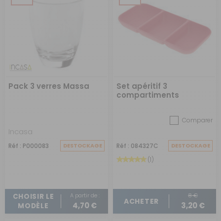
Pack 3 verres Massa
Set apéritif 3
compartiments
Coquelicot
Comparer
Incasa
Réf : P000083
DESTOCKAGE
Réf : 084327C
DESTOCKAGE
(1)
A partir de :
8 €
CHOISIR LE
ACHETER
4,70 €
3,20 €
MODÈLE