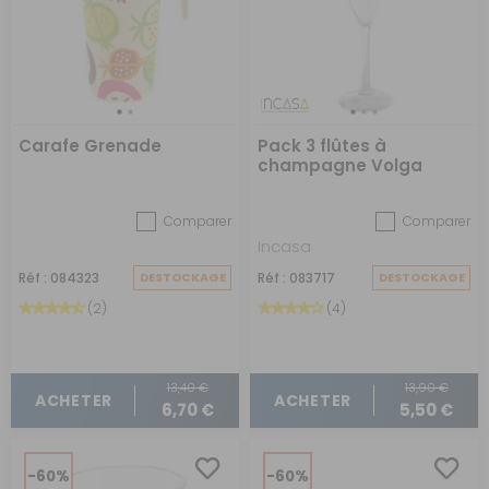
Carafe Grenade
Pack 3 flûtes à
champagne Volga
Comparer
Comparer
Incasa
Réf : 084323
DESTOCKAGE
Réf : 083717
DESTOCKAGE
(2)
(4)
13,40 €
13,90 €
ACHETER
ACHETER
6,70 €
5,50 €
-60%
-60%