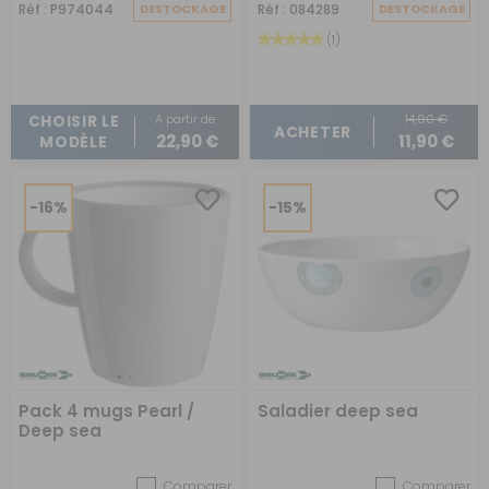
Réf : P974044
DESTOCKAGE
Réf : 084289
DESTOCKAGE
(1)
A partir de :
14,90 €
CHOISIR LE
ACHETER
22,90 €
11,90 €
MODÈLE
-16%
-15%
Pack 4 mugs Pearl /
Saladier deep sea
Deep sea
Comparer
Comparer