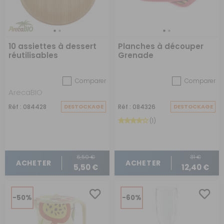
10 assiettes à dessert
Planches à découper
réutilisables
Grenade
Comparer
Comparer
ArecaBIO
Réf : 084428
DESTOCKAGE
Réf : 084326
DESTOCKAGE
(1)
6,50 €
31 €
ACHETER
ACHETER
5,50 €
12,40 €
-50%
-60%