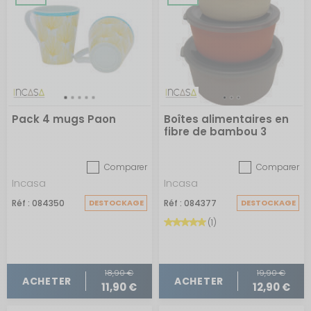
Pack 4 mugs Paon
Boîtes alimentaires en
fibre de bambou 3
pièces
Comparer
Comparer
Incasa
Incasa
Réf : 084350
DESTOCKAGE
Réf : 084377
DESTOCKAGE
(1)
18,90 €
19,90 €
ACHETER
ACHETER
11,90 €
12,90 €