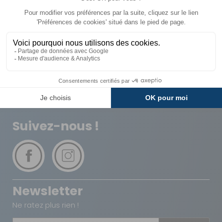
Livraison
Paiements
Expédié sous 72h
Sécurisés
Avantages
Paiement
Carte de fidélité
Plusieurs fois
Suivez-nous !
Newsletter
Ne ratez plus rien !