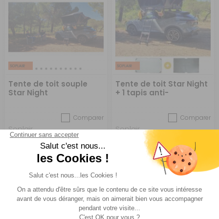
Tente de toit souple
Tente de toit Star Night
Star Night
+ 1 tapis anti-
condensation et 1 tapis
anti-moisissures
Comparer
Comparer
Soplair
Soplair
Réf : 777550
EN STOCK
Réf : PACK1732
EN STOCK
999 €
1 117 €
ACHETER
ACHETER