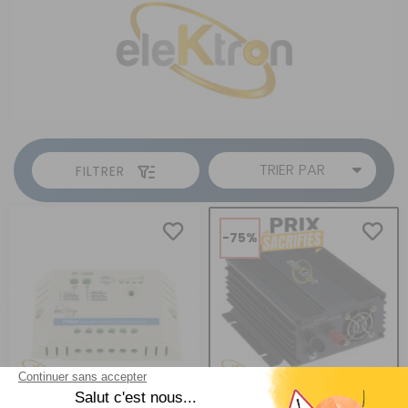
TRIER PAR
FILTRER
-75%
Régulateur solaire PWM
Convertisseur pur sinus