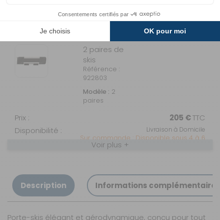
MODÈLE(S)
DU PRODUIT - PORTE-
SKIS/SNOWBOARD SNOWPACK
2 paires de
skis
Référence :
922803
Modèle :
2
paires
Prix :
205 €
TTC
Disponibilité :
Livraison à Domicile
Sur commande : Disponible sous 4 à 6
Voir plus +
SEMAINES
Retrait Magasin
Sur commande
Contactez-nous au
04 68 41 42 42
Description
Informations complémentaire
AJOUTER AU PANIER
Porte-skis élégant et aérodynamique, conçu pour tout