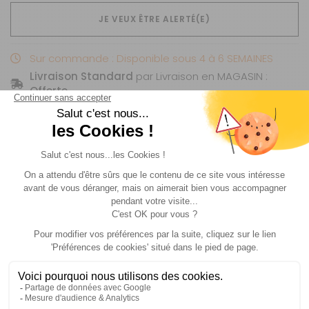
JE VEUX ÊTRE ALERTÉ(E)
Sur commande : Disponible sous 4 à 6 SEMAINES
Livraison Standard
par Livraison en MAGASIN :
Offerte
.
Livraison
Paiements
Expédié sous 72h
Sécurisés
Avantages
Paiement
Carte de fidélité
Plusieurs fois