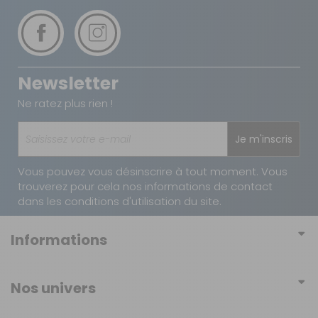
922805
EAN :
7313020071015
Modèle :
6
Retour simple sous 14 jours :
paires
Prix :
275 €
TTC
Vous avez changé d'avis ?
Newsletter
Disponibilité :
Livraison à Domicile
Retournez nous vos achats en utilisant le bon de retour.
Sur commande : Disponible sous 4 à 6
Ne ratez plus rien !
SEMAINES
Retrait Magasin
Sur commande
Je m'inscris
Contactez-nous au
04 68 41 42 42
Vous pouvez vous désinscrire à tout moment. Vous
trouverez pour cela nos informations de contact
AJOUTER AU PANIER
dans les conditions d'utilisation du site.
Informations
Conditions générales de vente
Nos univers
Conditions générales d'utilisation