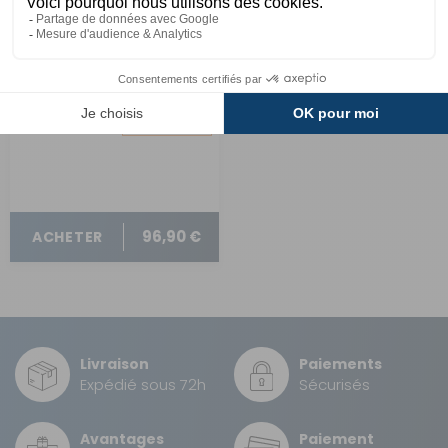
Eclairage à Leds pour
coffre à gaz
Comparer
Gaslock
Réf : 333140
SUR
COMMANDE
96,90 €
ACHETER
Livraison
Paiements
Expédié sous 72h
Sécurisés
Avantages
Paiement