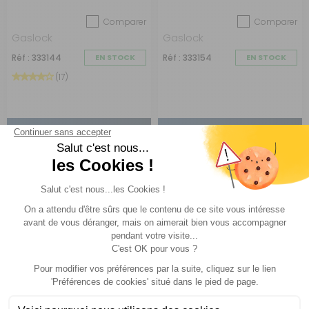
Comparer
Comparer
Gaslock
Gaslock
Réf : 333144
EN STOCK
Réf : 333154
EN STOCK
(17)
63,90 €
63,90 €
ACHETER
ACHETER