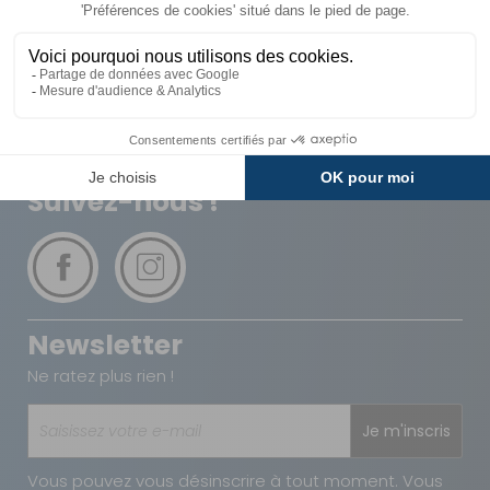
Livraison
Paiements
Expédié sous 72h
Sécurisés
Avantages
Paiement
Carte de fidélité
Plusieurs fois
Suivez-nous !
Newsletter
Ne ratez plus rien !
Je m'inscris
Vous pouvez vous désinscrire à tout moment. Vous