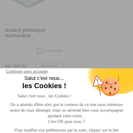
Isolant phonique
Isomousse
Comparer
Réf : 912700
EN STOCK
(1)
57 €
ACHETER