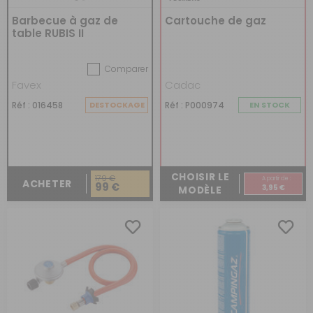
Barbecue à gaz de
Cartouche de gaz
table RUBIS II
Comparer
Favex
Cadac
Réf : 016458
DESTOCKAGE
Réf : P000974
EN STOCK
CHOISIR LE
179 €
A partir de :
ACHETER
99 €
3,95 €
MODÈLE