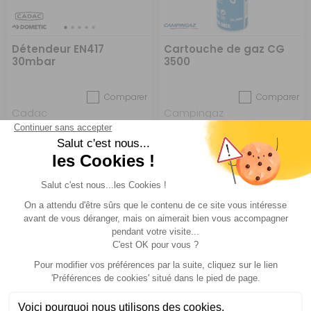
Détendeur EN417
Cartouche de gaz CG
30mbar
3500
Comparer
Comparer
Cadac
Campingaz
Réf : 016432
EN STOCK
Réf : 016452
EN STOCK
(5)
22,95 €
9,90 €
ACHETER
ACHETER
-28 €