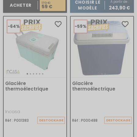
A partir de :
CHOISIR LE
179 €
ACHETER
59 €
243,90 €
MODÈLE
-64%
-59%
Glacière
Glacière
thermoélectrique
thermoélectrique
Incasa
Réf : P001383
DESTOCKAGE
Réf : P000488
DESTOCKAGE