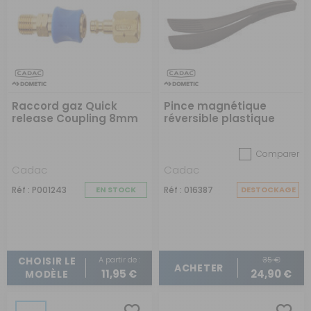
Raccord gaz Quick
Pince magnétique
release Coupling 8mm
réversible plastique
Comparer
Cadac
Cadac
Réf : P001243
EN STOCK
Réf : 016387
DESTOCKAGE
A partir de :
35 €
CHOISIR LE
ACHETER
11,95 €
24,90 €
MODÈLE