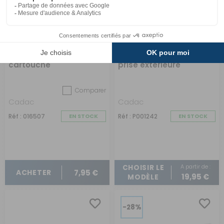
Adaptateur pour
Tuyau gaz 1/4''LH pour
cartouche
prise extérieure
Comparer
Cadac
Cadac
Réf : 016507
EN STOCK
Réf : P001242
EN STOCK
A partir de :
CHOISIR LE
7,95 €
ACHETER
19,95 €
MODÈLE
-28%