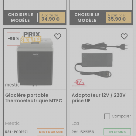
CHOISIR LE
CHOISIR LE
A partir de :
A partir de :
34,90 €
35,90 €
MODÈLE
MODÈLE
-59%
Glacière portable
Adaptateur 12V / 220V -
thermoélectrique MTEC
prise UE
Comparer
Mestic
Eza
Réf : P001221
DESTOCKAGE
Réf : 522356
EN STOCK