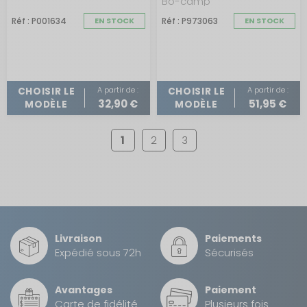
Bo-camp
Réf : P001634
EN STOCK
Réf : P973063
EN STOCK
A partir de :
A partir de :
CHOISIR LE
CHOISIR LE
32,90 €
51,95 €
MODÈLE
MODÈLE
1
2
3
Livraison
Paiements
Expédié sous 72h
Sécurisés
Avantages
Paiement
Carte de fidélité
Plusieurs fois