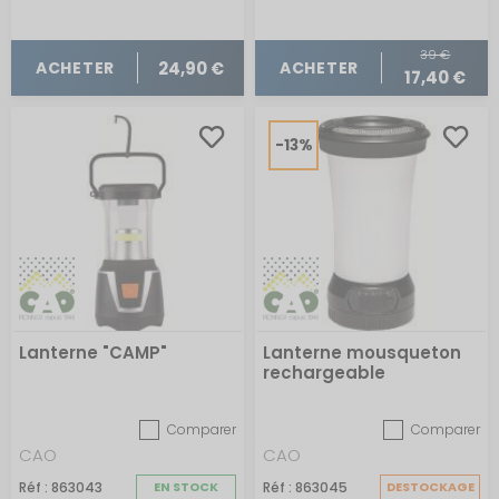
39 €
24,90 €
ACHETER
ACHETER
17,40 €
-13%
Lanterne "CAMP"
Lanterne mousqueton
rechargeable
Comparer
Comparer
CAO
CAO
Réf : 863043
EN STOCK
Réf : 863045
DESTOCKAGE