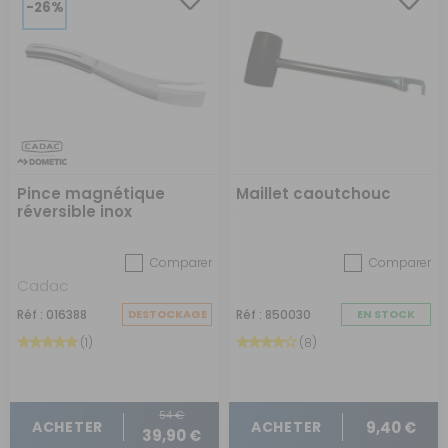
-26%
Pince magnétique
Maillet caoutchouc
réversible inox
Comparer
Comparer
Cadac
Réf : 016388
DESTOCKAGE
Réf : 850030
EN STOCK
(1)
(8)
54 €
9,40 €
ACHETER
ACHETER
39,90 €