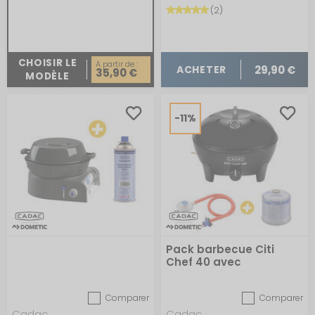
(2)
CHOISIR LE
A partir de :
29,90 €
ACHETER
35,90 €
MODÈLE
-11%
Pack barbecue Citi
Chef 40 avec
détendeur et cartouche
Comparer
Comparer
Cadac
Cadac