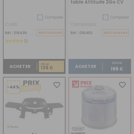
table Attitude 2Go CV
Comparer
Comparer
Cobb
Campingaz
Réf : 016436
DESTOCKAGE
Réf : 016453
DESTOCKAGE
(1)
259 €
215 €
ACHETER
ACHETER
139 €
199 €
-44%