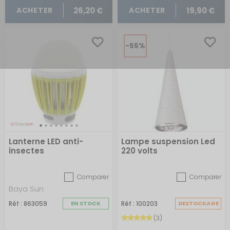
26,20 €
19,90 €
ACHETER
ACHETER
-55%
Lanterne LED anti-
Lampe suspension Led
insectes
220 volts
Comparer
Comparer
Baya Sun
Réf : 863059
EN STOCK
Réf : 100203
DESTOCKAGE
(3)