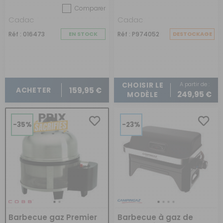
Comparer
Cadac
Cadac
Réf : 016473
EN STOCK
Réf : P974052
DESTOCKAGE
A partir de :
CHOISIR LE
159,95 €
ACHETER
249,95 €
MODÈLE
-35%
-23%
Barbecue gaz Premier
Barbecue à gaz de