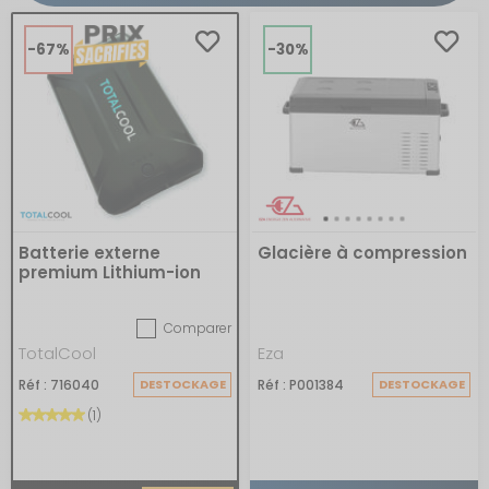
-67%
-30%
Batterie externe
Glacière à compression
premium Lithium-ion
5V-12V pour camping-
car
Comparer
TotalCool
Eza
Réf : 716040
DESTOCKAGE
Réf : P001384
DESTOCKAGE
(1)